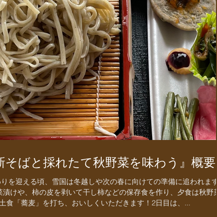
新そばと採れたて秋野菜を味わう』概要
わりを迎える頃、雪国は冬越しや次の春に向けての準備に追われま
菜漬けや、柿の皮を剥いて干し柿などの保存食を作り、夕食は秋野
食「蕎麦」を打ち、おいしくいただきます！2日目は、...