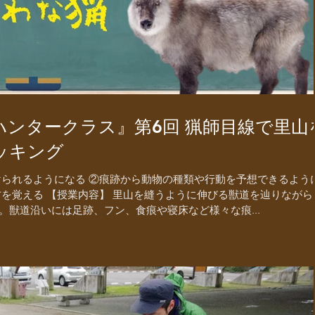
ハンタークラス』第6回 猟師目線で里山
ッキング
けられるようになる ②痕跡から動物の種類や行動を予想できるよう
方を覚える 【授業内容】 里山を縫うように伸びる獣道を辿りながら
獣道沿いには足跡、フン、食痕や寝床など様々な痕...