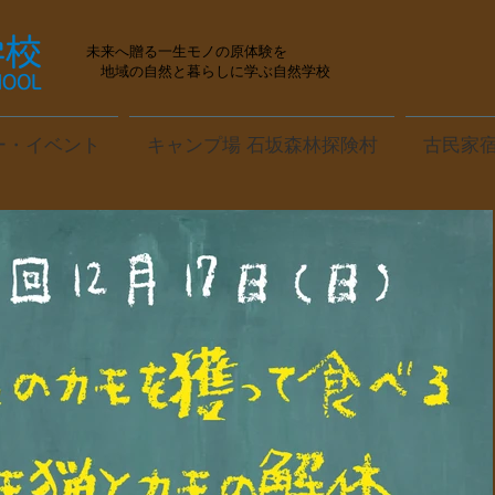
未来へ贈る一生モノの原体験を
地域の自然と暮らしに学ぶ自然学校
ー・イベント
キャンプ場 石坂森林探険村
古民家宿