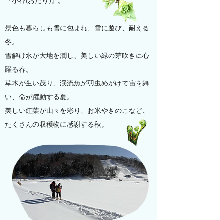
『小谷(おたり)』。
景色も暮らしも雪に包まれ、雪に遊び、耐える
冬。
雪解け水が大地を潤し、美しい緑の芽吹きに心
躍る春。
草木が生い茂り、渓流魚が羽虫めがけて宙を舞
い、命が躍動する夏。
美しい紅葉が山々を彩り、お米やきのこなど、
たくさんの収穫物に感謝する秋。