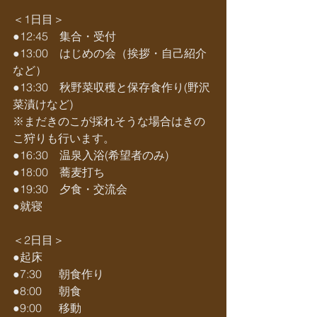
＜1日目＞
●12:45　集合・受付
●13:00　はじめの会（挨拶・自己紹介
など）
●13:30　秋野菜収穫と保存食作り(野沢
菜漬けなど)
※まだきのこが採れそうな場合はきの
こ狩りも行います。
●16:30　温泉入浴(希望者のみ)
●18:00　蕎麦打ち
●19:30　夕食・交流会
●就寝
＜2日目＞
●起床
●7:30　  朝食作り
●8:00　  朝食
●9:00　  移動