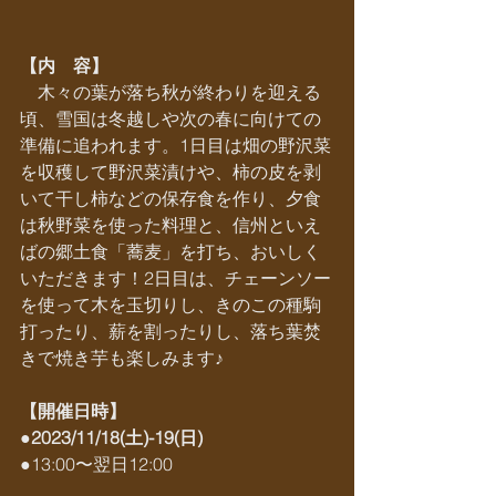
【内　容】
　木々の葉が落ち秋が終わりを迎える
頃、雪国は冬越しや次の春に向けての
準備に追われます。1日目は畑の野沢菜
を収穫して野沢菜漬けや、柿の皮を剥
いて干し柿などの保存食を作り、夕食
は秋野菜を使った料理と、信州といえ
ばの郷土食「蕎麦」を打ち、おいしく
いただきます！2日目は、チェーンソー
を使って木を玉切りし、きのこの種駒
打ったり、薪を割ったりし、落ち葉焚
きで焼き芋も楽しみます♪
【開催日時】
●
2023/11/18(土)-19(日)
●13:00〜翌日12:00