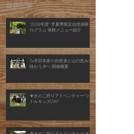
最新記事
"2026年度" 🎐夏季限定自然体験プ
ログラム 体験メニュー紹介
🍶寺田本家の自然酒と山の恵みを
味わう夕べ 開催概要
🍄きのこ狩りアドベンチャー"リ
トルキッズDAY"
🍄きのこ狩りアドベンチャー"キ