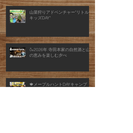
山菜狩りアドベンチャー"リトル
キッズDAY"
🍶2026年 寺田本家の自然酒と山
の恵みを楽しむ夕べ
🍁メープルハントDAYキャンプ
2026
アーカイブ
2026年7月
（2）
2件の記事