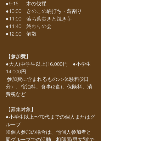
●9:15　  木の伐採
●10:00　きのこの駒打ち・薪割り
●11:00　落ち葉焚きと焼き芋
●11:40　終わりの会
●12:00　解散
【参加費】
●大人(中学生以上)16,000円　●小学生 
14,000円
 参加費に含まれるもの>>体験料(2日
分）、宿泊料、食事(2食)、保険料、消
費税など
【募集対象】
●小学生以上〜70代までの個人またはグ
ループ
※個人参加の場合は、他個人参加者と
同グループでの活動、相部屋(男女別)で