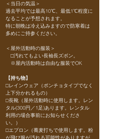
＜当日の気温＞
過去平均では最高10℃、最低1℃程度に
なることが予想されます。
特に朝晩は冷え込みますので防寒着は
多めにご持参ください。
＜屋外活動時の服装＞
　□汚れてもよい長袖長ズボン。
　※屋内活動時は自由な服装でOK
【持ち物】
□レインウェア（ポンチョタイプでなく
上下分かれるもの）
□長靴（屋外活動時に使用します。レン
タル(300円／1足)あります。レンタル
利用の場合事前にお知らせくださ
い。）
□エプロン（蕎麦打ちで使用します。粉
が飛び服が汚れる可能性がありますが