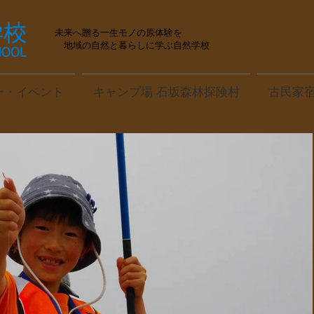
未来へ贈る一生モノの原体験を
地域の自然と暮らしに学ぶ自然学校
ー・イベント
キャンプ場 石坂森林探険村
古民家宿