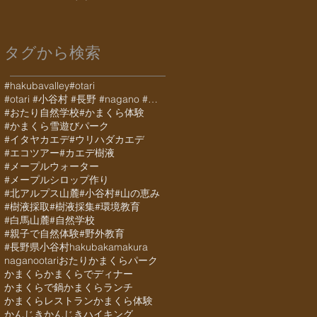
タグから検索
#hakubavalley
#otari
#otari #小谷村 #長野 #nagano #白馬 #hakuba #栂池 #栂池高原 #栂池高
#おたり自然学校
#かまくら体験
#かまくら雪遊びパーク
#イタヤカエデ
#ウリハダカエデ
#エコツアー
#カエデ樹液
#メープルウォーター
#メープルシロップ作り
#北アルプス山麓
#小谷村
#山の恵み
#樹液採取
#樹液採集
#環境教育
#白馬山麓
#自然学校
#親子で自然体験
#野外教育
#長野県小谷村
hakuba
kamakura
nagano
otari
おたりかまくらパーク
かまくら
かまくらでディナー
かまくらで鍋
かまくらランチ
かまくらレストラン
かまくら体験
かんじき
かんじきハイキング