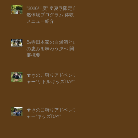
"2026年度" 🎐夏季限定自
然体験プログラム 体験
メニュー紹介
🍶寺田本家の自然酒と山
の恵みを味わう夕べ 開
催概要
🍄きのこ狩りアドベンチ
ャー"リトルキッズDAY"
🍄きのこ狩りアドベンチ
ャー"キッズDAY"