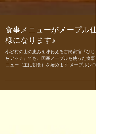
食事メニューがメープル仕
様になります♪
小谷村の山の恵みを味わえる古民家宿『ひじく
らアッチ』でも、国産メープルを使った食事メ
ニュー（主に朝食）を始めます メープルシロッ
プの染み込んだフレンチトースト、樹液を使っ
た雪中野菜スープ、メープルティー（紅茶）、
メープルスイーツなど、たっぷり国産メープル
を味...