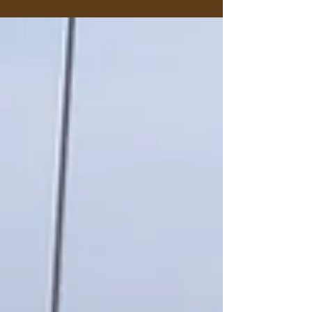
の大人気体験「きのこ狩り」。この日は低学年
のお子さんたちのためのきのこ狩りアドベンチ
ャーを開催します！！ いつもよりもゆったり
と、子どもたちのペースに合わせてきのこ狩り
を楽しみます。きのこを採るだけでなく、興味
の向くままにじっくりきのこを観察するのもい
いですね。 また、採れたてきのこをその場で味
わうランチもいつもとは内容をがらっと変え
て、子どもたちに人気の高いピザをメインに、
スープ、ホイル焼きなどを合わせて美味しくい
ただきます😋 【開催日】①2026年10月12日
(月) ②11月1日(日) 【対 象】小学校低学年
(1年生から3年生)の子どもと保護者（親子） ※
小学校低学年が1名含まれていれば、それより
年上の兄弟の参加も可能です。 【時 間】8:30
～13:00 【スケジュール】 ※当日の天候などに
よって一部変更となる場合があります。 ・
8:30 集合・受付 ・8:45 挨拶・概要説明 ・
9:00 きのこ狩り開始 ・11:00 きのこ狩り終了
／きのこの下処理 ・11:3