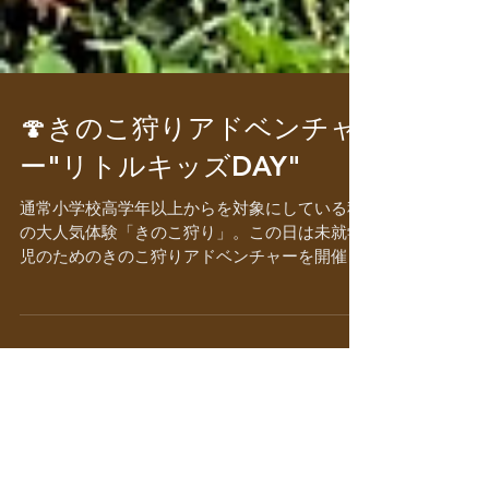
🍄きのこ狩りアドベンチャ
ー"リトルキッズDAY"
通常小学校高学年以上からを対象にしている秋
の大人気体験「きのこ狩り」。この日は未就学
児のためのきのこ狩りアドベンチャーを開催し
ます！！ いつもよりもゆったりと、子どもたち
のペースに合わせてきのこ狩りを楽しみます。
きのこを採るだけでなく、興味の向くままにじ
っくりきのこを観察するのもいいですね。 ま
た、採れたてきのこをその場で味わうランチも
いつもとは内容をがらっと変えて、子どもたち
に人気の高いピザをメインに、スープ、ホイル