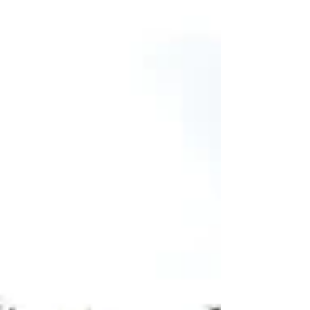
焼きなどを合わせて美味しくいただきます😋
【開催日】①2026年10月4日(日) ②10月25日
(日) ※未就学児が1名含まれていれば、それ
より年上の兄弟の参加も可能です。 【対 象】
未就学児(3歳以上)と保護者（親子） 【時
間】8:50～13:00 【スケジュール】 ※当日の天
候などによって一部変更となる場合がありま
す。 ・8:50 集合・受付 ・9:00 挨拶・概要説
明 ・9:15 きのこ狩り開始 ・11:00 きのこ狩り
終了／きのこの下処理 ・11:30 きのこランチ作
り（ピザ、ホイル