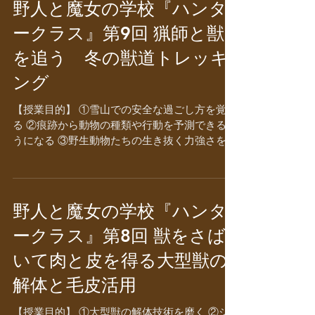
野人と魔女の学校『ハンタ
ークラス』第9回 猟師と獣
を追う 冬の獣道トレッキ
ング
【授業目的】 ①雪山での安全な過ごし方を覚え
る ②痕跡から動物の種類や行動を予測できるよ
うになる ③野生動物たちの生き抜く力強さを体
感する 【授業内容】 獣たちの痕跡を求めて猟
師と雪山へ出かけます。積雪期は足跡などの痕
跡が残りやすく、見つけしだい行動を予測して
追跡する「忍び...
野人と魔女の学校『ハンタ
ークラス』第8回 獣をさば
いて肉と皮を得る大型獣の