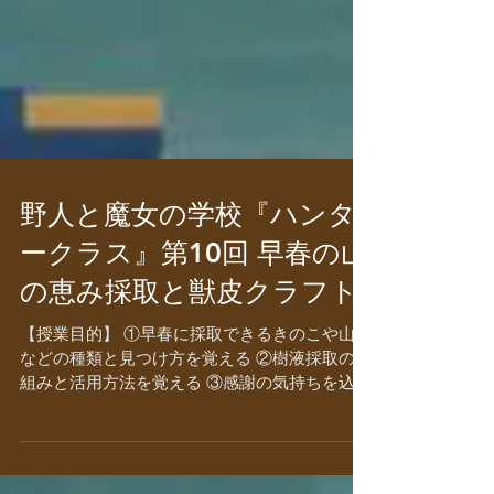
野人と魔女の学校『ハンタ
ークラス』第10回 早春の山
の恵み採取と獣皮クラフト
【授業目的】 ①早春に採取できるきのこや山菜
などの種類と見つけ方を覚える ②樹液採取の仕
組みと活用方法を覚える ③感謝の気持ちを込め
て革細工作品を作り上げる 【授業内容】 長い
冬が終わりへと向かい、冬と春が行き来するこ