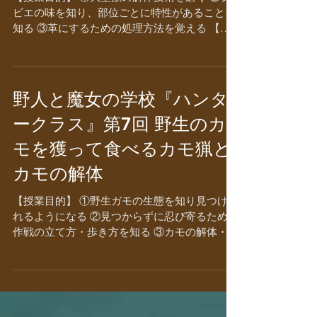
解体と毛皮活用
【授業目的】 ①大型獣の解体技術を磨く ②ジ
ビエの味を知り、部位ごとに特性があることを
知る ③革にするための処理方法を覚える 【授
業内容】 雪が野山にたっぷり積もった頃、獣た
ちは動きがとりにくくなり、雪国の猟師たちは
狩猟のベストシーズンを迎えます。今回は、猟
師が仕留めたシカ...
野人と魔女の学校『ハンタ
ークラス』第7回 野生のカ
モを獲って食べるカモ猟と
カモの解体
【授業目的】 ①野生ガモの生態を知り見つけら
れるようになる ②見つからずに忍び寄るための
作戦の立て方・歩き方を知る ③カモの解体・調
理方法を覚える ④毛鉤が作れるようになる
【授業内容】 季節が真冬に近づき、シベリアか