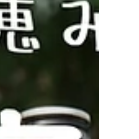
参加いただくためには、ホテルフロントで販売
している「コルチナポイント」をご購入いただ
く必要があります。コルチナポイントは1ポイ
ント100円換算になります。 ＜半日体験プログ
ラム＞ サバイバルフィッシング ヤマメ、ニジ
マス、イワナが生息する池で釣りにチャレン
ジ！ ただし、池と言ってもここは釣り堀のよう
に餌付けされた魚がいるわけではなく、野生化
して自力で生きている魚たちが棲んでいます。
また、釣り自体もエサを自分で捕まえるところ
からスタート！自分で選んだエサをつけて魚た
ちとの真剣勝負！うまく釣り上げることができ
たら、