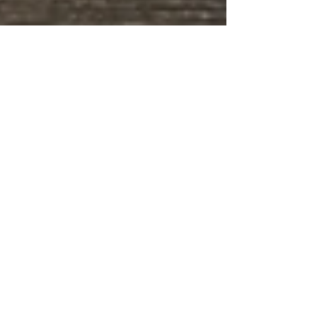
🍶寺田本家の自然酒と山の
恵みを味わう夕べ 開催概要
創業３５０年を超える千葉県香取郡神崎町にあ
る酒蔵「寺田本家」より、同蔵現役蔵人の中村
さんにお越しいただき、寺田本家のお酒を解説