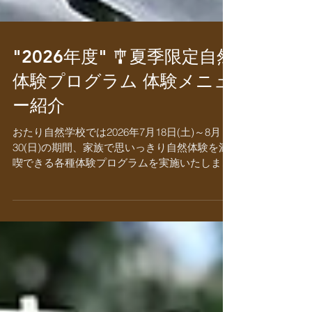
"2026年度" 🎐夏季限定自然
体験プログラム 体験メニュ
ー紹介
おたり自然学校では2026年7月18日(土)～8月
30(日)の期間、家族で思いっきり自然体験を満
喫できる各種体験プログラムを実施いたしま
す！！ ぜひ夏の思い出作りに、北アルプス山麓
の大自然の中で「遊び」・「学び」一生モノの
原体験をお子様にプレゼントしませんか？ ■本
プログラムについて■ 本プログラムは、ホテル
グリーンプラザ白馬が主催する夏限定企画「コ
ルチナワンダーヴィレッジ」におたり自然学校
も参画するかたちで実施・提供しています。ご