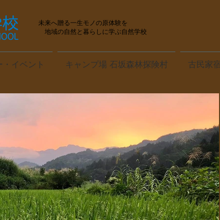
未来へ贈る一生モノの原体験を
地域の自然と暮らしに学ぶ自然学校
ー・イベント
キャンプ場 石坂森林探険村
古民家宿