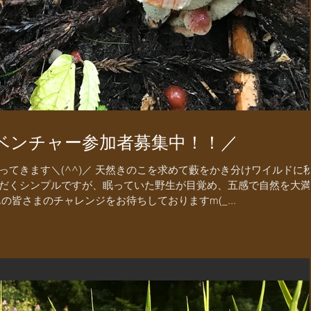
ドベンチャー参加者募集中！！／
てきます＼(^^)／ 天然きのこを求めて藪をかき分けワイルドに
だくシンプルですが、眠っていた野生が目覚め、五感で自然を大満
の皆さまのチャレンジをお待ちしておりますm(_...