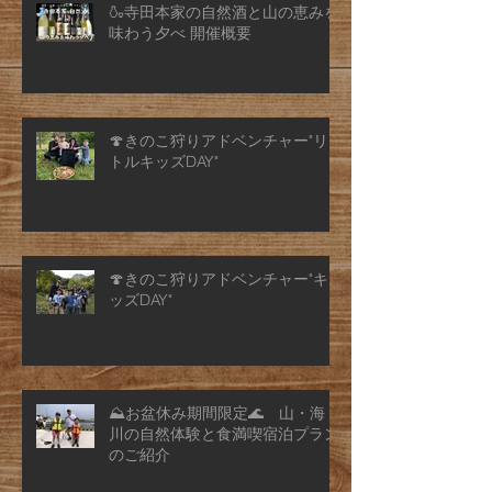
🍶寺田本家の自然酒と山の恵みを
味わう夕べ 開催概要
🍄きのこ狩りアドベンチャー"リ
トルキッズDAY"
🍄きのこ狩りアドベンチャー"キ
ッズDAY"
⛰️お盆休み期間限定🌊 山・海・
川の自然体験と食満喫宿泊プラン
のご紹介