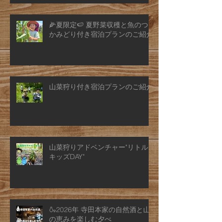
🌽夏限定🍉 夏野菜収穫と魚のつ
かみどり付き宿泊プランのご紹介
山菜狩り付き宿泊プランのご紹介
山菜狩りアドベンチャー"リトル
キッズDAY"
🍶2026年 寺田本家の自然酒と山
の恵みを楽しむ夕べ