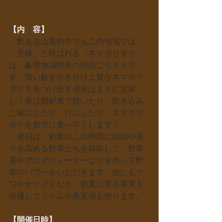
【内　容】
　数ある山菜の中でもこの地域では
「王様」と呼ばれる『ネマガリタケ』
は、豪雪地域特有の絶品ごちそうで
す。深い藪をかき分け上質なネマガリ
ダケを見つけ出す感覚はまさに宝探
し！夜は囲炉裏で焼いたり、炊き込み
ご飯にしたり、汁にしたり、ネマガリ
タケを贅沢に食べ尽くします！
　翌日は、初夏のこの時期に効能や香
りを高める野草たちを採取して、野草
茶やアロマウォーターなどを作って野
草のパワーをいただきます。他にもク
ワやナツグミなど、初夏に実る果実も
収穫してジャムや果実酒も作ります。
【開催日時】