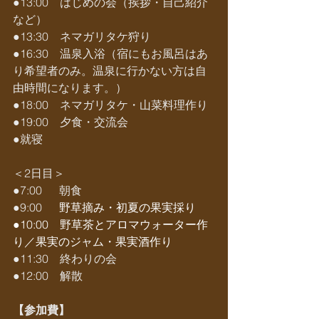
●13:00　はじめの会（挨拶・自己紹介
など）
●13:30　ネマガリタケ狩り
●16:30　温泉入浴（宿にもお風呂はあ
り希望者のみ。温泉に行かない方は自
由時間になります。）
●18:00　ネマガリタケ・山菜料理作り
●19:00　夕食・交流会
●就寝
＜2日目＞
●7:00　  朝食
●9:00　  
野草摘み・初夏の果実採り
●10:00　野草茶とアロマウォーター作
り／果実のジャム・果実酒作り
●11:30　終わりの会
●12:00　解散
【参加費】