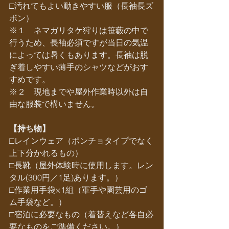
□汚れてもよい動きやすい服（長袖長ズ
ボン）
※１　ネマガリタケ狩りは笹藪の中で
行うため、長袖必須ですが当日の気温
によっては暑くもあります。長袖は脱
ぎ着しやすい薄手のシャツなどがおす
すめです。
※２　現地までや屋外作業時以外は自
由な服装で構いません。
【持ち物】
□レインウェア（ポンチョタイプでなく
上下分かれるもの）
□長靴（屋外体験時に使用します。レン
タル(300円／1足)あります。）
□作業用手袋×1組（軍手や園芸用のゴ
ム手袋など。）
□宿泊に必要なもの（着替えなど各自必
要なものをご準備ください。）