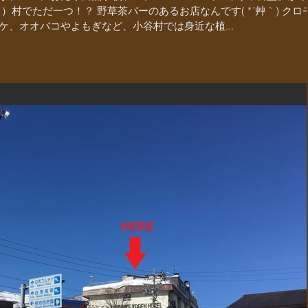
村でただ一つ！？ 野草茶バーのあるお店なんです( *´艸｀) クロ
、オオバコやよもぎなど、小谷村では身近な植...