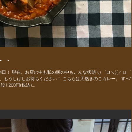
・・
日！ 現在、お店の中も私の頭の中もこんな状態＼(゜ロ＼)(／ロ゜
、もうしばしお待ちください！ こちらは天然きのこカレー。 すべ
200円(税込)...