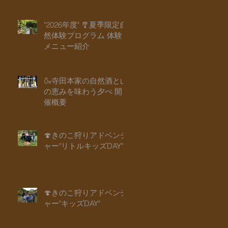
"2026年度" 🎐夏季限定自
然体験プログラム 体験
メニュー紹介
🍶寺田本家の自然酒と山
の恵みを味わう夕べ 開
催概要
🍄きのこ狩りアドベンチ
ャー"リトルキッズDAY"
🍄きのこ狩りアドベンチ
ャー"キッズDAY"