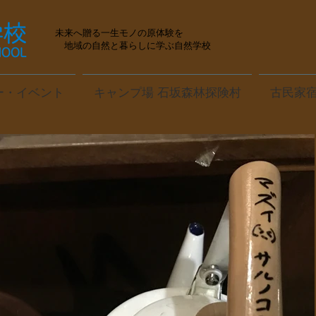
未来へ贈る一生モノの原体験を
地域の自然と暮らしに学ぶ自然学校
ー・イベント
キャンプ場 石坂森林探険村
古民家宿