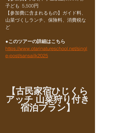
子ども  5,500円
​​【参加費に含まれるもの】ガイド料、
山菜づくしランチ、保険料、消費税な
ど
●このツアーの詳細はこちら
https://www.otarinatureschool.net/singl
e-post/sansailk2025
【古民家宿ひじくら
アッチ 山菜狩り付き
宿泊プラン】