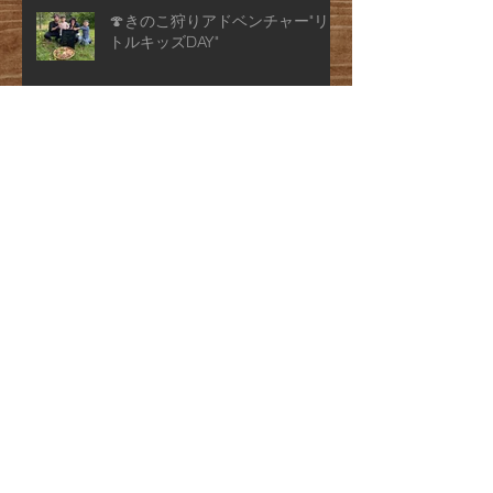
🍄きのこ狩りアドベンチャー"リ
トルキッズDAY"
🍄きのこ狩りアドベンチャー"キ
ッズDAY"
⛰️お盆休み期間限定🌊 山・海・
川の自然体験と食満喫宿泊プラン
のご紹介
🌽夏限定🍉 夏野菜収穫と魚のつ
かみどり付き宿泊プランのご紹介