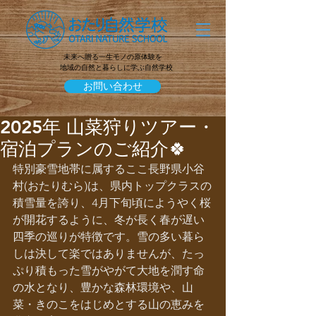
未来へ贈る一生モノの原体験を
地域の自然と暮らしに学ぶ自然学校
お問い合わせ
2025年 山菜狩りツアー・
宿泊プランのご紹介🍀
特別豪雪地帯に属するここ長野県小谷
村(おたりむら)は、県内トップクラスの
積雪量を誇り、4月下旬頃にようやく桜
が開花するように、冬が長く春が遅い
四季の巡りが特徴です。雪の多い暮ら
しは決して楽ではありませんが、たっ
ぷり積もった雪がやがて大地を潤す命
の水となり、豊かな森林環境や、山
菜・きのこをはじめとする山の恵みを