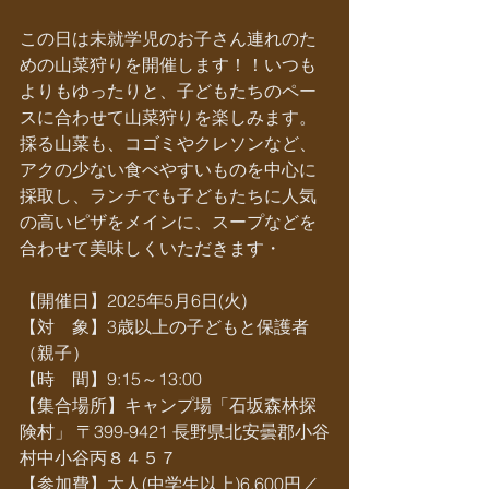
この日は未就学児のお子さん連れのた
めの山菜狩りを開催します！！いつも
よりもゆったりと、子どもたちのペー
スに合わせて山菜狩りを楽しみます。
採る山菜も、コゴミやクレソンなど、
アクの少ない食べやすいものを中心に
採取し、ランチでも子どもたちに人気
の高いピザをメインに、スープなどを
合わせて美味しくいただきます・
【開催日】2025年5月6日(火)
【対　象】3歳以上の子どもと保護者
（親子）
【時　間】9:15～13:00                
【集合場所】キャンプ場「石坂森林探
険村」 〒399-9421 長野県北安曇郡小谷
村中小谷丙８４５７
【参加費】大人(中学生以上)6,600円／