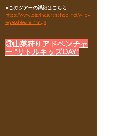
●このツアーの詳細はこちら
https://www.otarinatureschool.net/wildv
egetableshuntinglt
③山菜狩りアドベンチャ
ー
 "リトルキッズDAY"