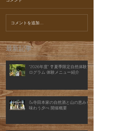
コメント
コメントを追加…
最新記事
"2026年度" 🎐夏季限定自然体験プ
ログラム 体験メニュー紹介
🍶寺田本家の自然酒と山の恵みを
味わう夕べ 開催概要