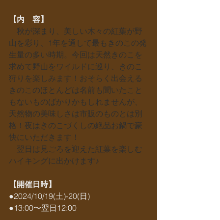
【内　容】
秋が深まり、美しい木々の紅葉が野
山を彩り、1年を通して最もきのこの発
生量の多い時期。今回は天然きのこを
求めて野山をワイルドに巡り、きのこ
狩りを楽しみます！おそらく出会える
きのこのほとんどは名前も聞いたこと
もないものばかりかもしれませんが、
天然物の美味しさは市販のものとは別
格！夜はきのこづくしの絶品お鍋で豪
快にいただきます！
　翌日は見ごろを迎えた紅葉を楽しむ
ハイキングに出かけます♪
【開催日時】
●2024/10/19(土)-20(日)
●13:00〜翌日12:00