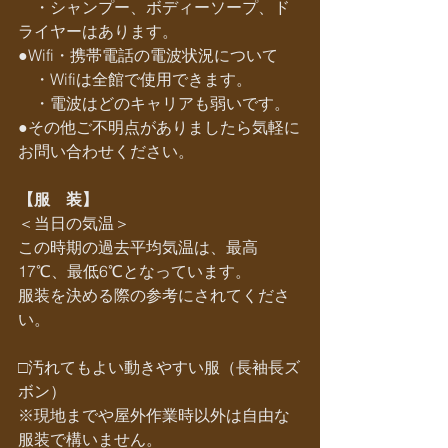
　・シャンプー、ボディーソープ、ド
ライヤーはあります。
●Wifi・携帯電話の電波状況について
　・Wifiは全館で使用できます。
　・電波はどのキャリアも弱いです。
●その他ご不明点がありましたら気軽に
お問い合わせください。
【服　装】
＜当日の気温＞
この時期の過去平均気温は、最高
17℃、最低6℃となっています。
服装を決める際の参考にされてくださ
い。
□汚れてもよい動きやすい服（長袖長ズ
ボン）
※現地までや屋外作業時以外は自由な
服装で構いません。