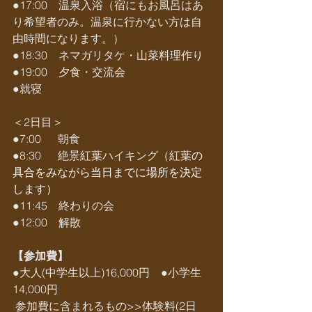
●17:00　温泉入浴（宿にもお風呂はあ
り希望者のみ。温泉に行かない方は自
由時間になります。）
●18:30　ネマガリタケ・山菜料理作り
●19:00　夕食・交流会
●就寝
＜2日目＞
●7:00　  朝食
●8:30　  
絶景紅葉ハイキング（紅葉
の
具合をみながら当日までに場所を決定
します）
●11:45　終わりの会
●12:00　解散
【参加費】
●大人(中学生以上)16,000円　●小学生 
14,000円
 参加費に含まれるもの>>体験料(2日