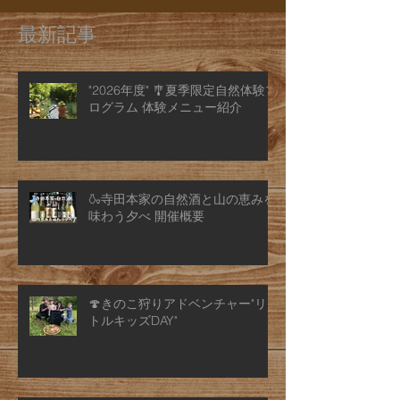
最新記事
"2026年度" 🎐夏季限定自然体験プ
ログラム 体験メニュー紹介
🍶寺田本家の自然酒と山の恵みを
味わう夕べ 開催概要
🍄きのこ狩りアドベンチャー"リ
トルキッズDAY"