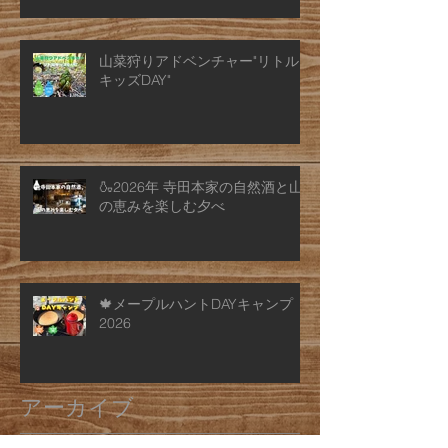
山菜狩りアドベンチャー"リトル
キッズDAY"
🍶2026年 寺田本家の自然酒と山
の恵みを楽しむ夕べ
🍁メープルハントDAYキャンプ
2026
アーカイブ