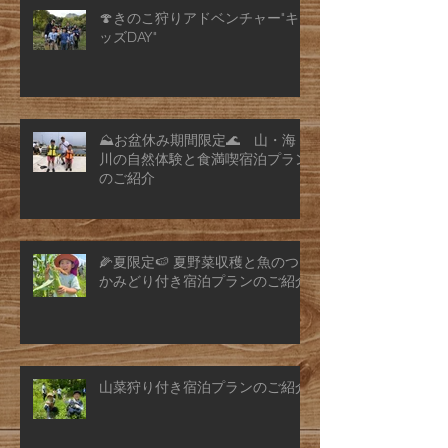
🍄きのこ狩りアドベンチャー"キ
ッズDAY"
⛰️お盆休み期間限定🌊 山・海・
川の自然体験と食満喫宿泊プラン
のご紹介
🌽夏限定🍉 夏野菜収穫と魚のつ
かみどり付き宿泊プランのご紹介
山菜狩り付き宿泊プランのご紹介