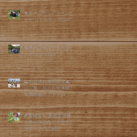
🍄きのこ狩りアドベンチ
ャー"リトルキッズDAY"
🍄きのこ狩りアドベンチ
ャー"キッズDAY"
⛰️お盆休み期間限定🌊
山・海・川の自然体験と
食満喫宿泊プランのご紹
介
🌽夏限定🍉 夏野菜収穫
と魚のつかみどり付き宿
泊プランのご紹介