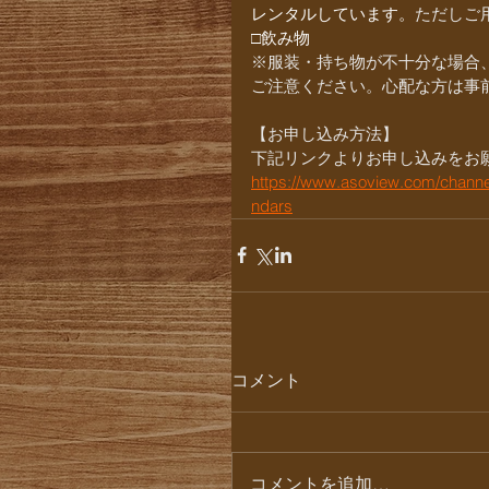
レンタルしています。
ただしご用
□飲み物
※服装・持ち物が不十分な場合
ご注意ください。心配な方は事
【お申し込み方法】
下記リンクよりお申し込みをお
https://www.asoview.com/channel/
ndars
コメント
コメントを追加…