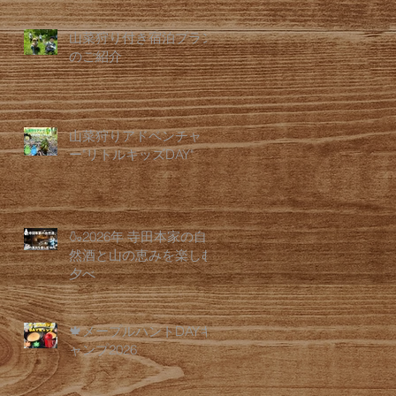
山菜狩り付き宿泊プラン
のご紹介
山菜狩りアドベンチャ
ー"リトルキッズDAY"
🍶2026年 寺田本家の自
然酒と山の恵みを楽しむ
夕べ
🍁メープルハントDAYキ
ャンプ2026