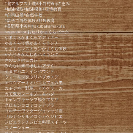
#北アルプス山麓
#小谷村
#山の恵み
#樹液採取
#樹液採集
#環境教育
#白馬山麓
#自然学校
#親子で自然体験
#野外教育
#長野県小谷村
hakuba
kamakura
nagano
otari
おたりかまくらパーク
かまくら
かまくらでディナー
かまくらで鍋
かまくらランチ
かまくらレストラン
かまくら体験
かんじき
かんじきハイキング
きのこ
きのこカレー
みんなに来てほしい
アザミ
イタヤカエデ
インバウンド
ウォーキング
ウリハダカエデ
エコツアー
オオバコ
カフェ
カモ
カモシカ、野鳥、アカゲラ、カケス、クモロジ、野生動物、かんじき、
カモ猟
カレー
キノコ
キハダ
キャンプ
キャンプ場
クマザサ
クロモジ
コゴミ
コシアブラ
コルチナワンダーヴィレッジ雪遊びパーク
サルナシ
サルノコシカケ
ジビエ
ジビエランチ
ジビエ料理
スイーツ
スノーシュー