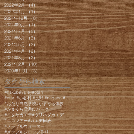
2022年2月
（4）
4件の記事
2022年1月
（1）
1件の記事
2021年12月
（8）
8件の記事
2021年9月
（1）
1件の記事
2021年7月
（5）
5件の記事
2021年6月
（3）
3件の記事
2021年5月
（2）
2件の記事
2021年4月
（6）
6件の記事
2021年3月
（2）
2件の記事
2021年2月
（10）
10件の記事
2020年11月
（3）
3件の記事
タグから検索
#hakubavalley
#otari
#otari #小谷村 #長野 #nagano #白馬 #hakuba #栂池 #栂池高原 #栂池高
#おたり自然学校
#かまくら体験
#かまくら雪遊びパーク
#イタヤカエデ
#ウリハダカエデ
#エコツアー
#カエデ樹液
#メープルウォーター
#メープルシロップ作り