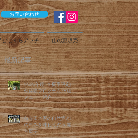
お問い合わせ
 ひじくらアッチ
山の恵販売
最新記事
"2026年度" 🎐夏季限定自
然体験プログラム 体験
メニュー紹介
🍶寺田本家の自然酒と山
の恵みを味わう夕べ 開
催概要