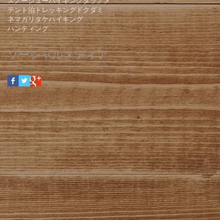
スノーシューハイキング
タラノメ
テント泊
トレッキング
ドクダミ
ネマガリタケ
ハイキング
ハンティング
ソーシャルメディア