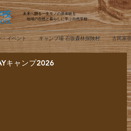
未来へ贈る一生モノの原体験を
地域の自然と暮らしに学ぶ自然学校
ー・イベント
キャンプ場 石坂森林探険村
古民家宿
Yキャンプ2026