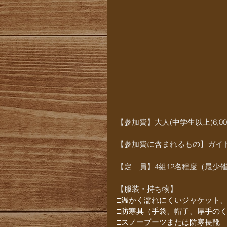
【参加費】大人(中学生以上)6,000円
​​【参加費に含まれるもの】ガ
【定　員】4組12名程度（最少催
【服装・持ち物】
□温かく濡れにくいジャケット
□防寒具（手袋、帽子、厚手の
□スノーブーツまたは防寒長靴　