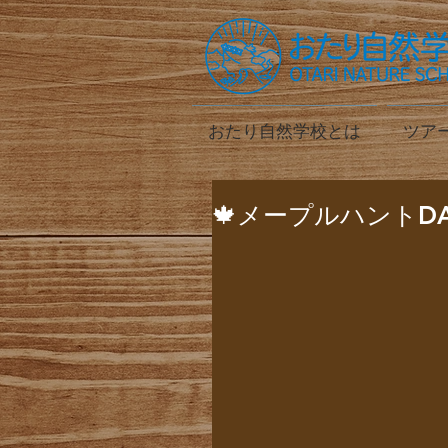
おたり自然学校とは
ツア
🍁メープルハントDA