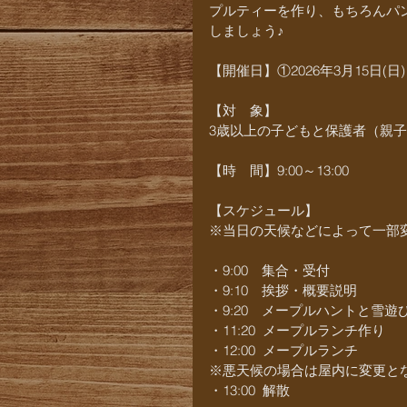
プルティーを作り、もちろんパ
しましょう♪
【開催日】①2026年3月15日(日)
【対　象】
3歳以上の子どもと保護者（親
【時　間】9:00～13:00                
【スケジュール】
※当日の天候などによって一部
・9:00　集合・受付
・9:10　挨拶・概要説明
・9:20　メープルハントと雪遊
・11:20  メープルランチ作り
・12:00  メープルランチ
※悪天候の場合は屋内に変更と
・13:00  解散