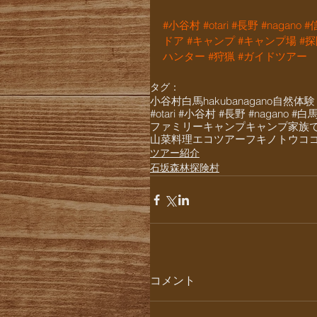
#小谷村
#otari
#長野
#nagano
#
ドア
#キャンプ
#キャンプ場
#
ハンター
#狩猟
#ガイドツアー
タグ：
小谷村
白馬
hakuba
nagano
自然体験
#otari #小谷村 #長野 #nagano #
ファミリーキャンプ
キャンプ
家族
山菜料理
エコツアー
フキノトウ
コ
ツアー紹介
石坂森林探険村
コメント