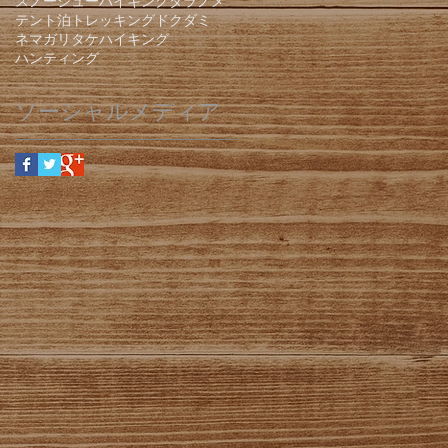
スノーシューハイキング
タラノメ
テント泊
トレッキング
ドクダミ
ネマガリタケ
ハイキング
ハンティング
ソーシャルメディア