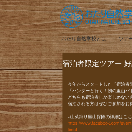
おたり自然学校とは
ツア
宿泊者限定ツアー 
今年からスタートした『宿泊者
『ハンターと行く！朝の里山パ
どちらも宿泊者しか楽しめない
宿泊される方はぜひご参加をお待ち
↓山菜狩り里山探険の詳細はこち
https://www.facebook.com/even
ti=icl