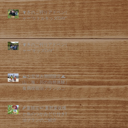
🍄きのこ狩りアドベンチ
ャー"リトルキッズDAY"
🍄きのこ狩りアドベンチ
ャー"キッズDAY"
⛰️お盆休み期間限定🌊
山・海・川の自然体験と
食満喫宿泊プランのご紹
介
🌽夏限定🍉 夏野菜収穫
と魚のつかみどり付き宿
泊プランのご紹介