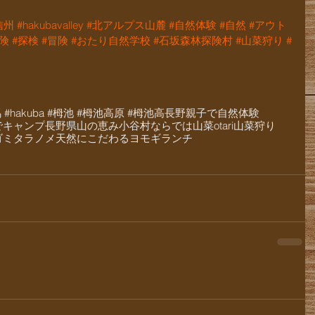
信州
#hakubavalley
#北アルプス山麓
#自然体験
#自然
#アウト
探険
#探検
#冒険
#おたり自然学校
#石坂森林探険村
#山菜狩り
#
白馬 #hakuba #栂池 #栂池高原 #栂池高
長野
親子で自然体験
でキャンプ
長野県
山の恵み
小谷村ならでは
山菜
otari
山菜狩り
ゴミ
タラノメ
天然にこだわる
ヨモギ
ランチ