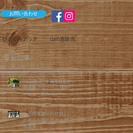
お問い合わせ
 ひじくらアッチ
山の恵販売
最新記事
"2026年度" 🎐夏季限定自
然体験プログラム 体験
メニュー紹介
🍶寺田本家の自然酒と山
の恵みを味わう夕べ 開
催概要