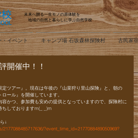
未来へ贈る一生モノの原体験を
地域の自然と暮らしに学ぶ自然学校
ー・イベント
キャンプ場 石坂森林探険村
古民家宿
好評開催中！！
限定ツアー』。現在は午後の『山菜狩り里山探険』と、朝の
トロール』を開催しています。
内容かつ、参加費も安めの提供となっていますので、探険村に
しておりますm(_ _)m
ら↓
ts/2177088485717636/?event_time_id=2177088489050969?