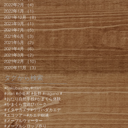
2022年2月
（4）
4件の記事
2022年1月
（1）
1件の記事
2021年12月
（8）
8件の記事
2021年9月
（1）
1件の記事
2021年7月
（5）
5件の記事
2021年6月
（3）
3件の記事
2021年5月
（2）
2件の記事
2021年4月
（6）
6件の記事
2021年3月
（2）
2件の記事
2021年2月
（10）
10件の記事
2020年11月
（3）
3件の記事
タグから検索
#hakubavalley
#otari
#otari #小谷村 #長野 #nagano #白馬 #hakuba #栂池 #栂池高原 #栂池高
#おたり自然学校
#かまくら体験
#かまくら雪遊びパーク
#イタヤカエデ
#ウリハダカエデ
#エコツアー
#カエデ樹液
#メープルウォーター
#メープルシロップ作り