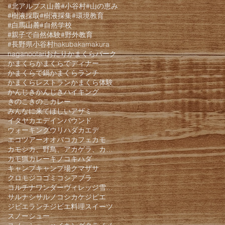
#北アルプス山麓
#小谷村
#山の恵み
#樹液採取
#樹液採集
#環境教育
#白馬山麓
#自然学校
#親子で自然体験
#野外教育
#長野県小谷村
hakuba
kamakura
nagano
otari
おたりかまくらパーク
かまくら
かまくらでディナー
かまくらで鍋
かまくらランチ
かまくらレストラン
かまくら体験
かんじき
かんじきハイキング
きのこ
きのこカレー
みんなに来てほしい
アザミ
イタヤカエデ
インバウンド
ウォーキング
ウリハダカエデ
エコツアー
オオバコ
カフェ
カモ
カモシカ、野鳥、アカゲラ、カケス、クモロジ、野生動物、かんじき、
カモ猟
カレー
キノコ
キハダ
キャンプ
キャンプ場
クマザサ
クロモジ
コゴミ
コシアブラ
コルチナワンダーヴィレッジ雪遊びパーク
サルナシ
サルノコシカケ
ジビエ
ジビエランチ
ジビエ料理
スイーツ
スノーシュー