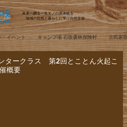
未来へ贈る一生モノの原体験を
地域の自然と暮らしに学ぶ自然学校
ー・イベント
キャンプ場 石坂森林探険村
古民家宿
ンタークラス 第2回とことん火起こ
開催概要