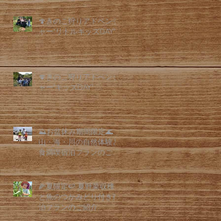
🍄きのこ狩りアドベンチ
ャー"リトルキッズDAY"
🍄きのこ狩りアドベンチ
ャー"キッズDAY"
⛰️お盆休み期間限定🌊
山・海・川の自然体験と
食満喫宿泊プランのご紹
介
🌽夏限定🍉 夏野菜収穫
と魚のつかみどり付き宿
泊プランのご紹介