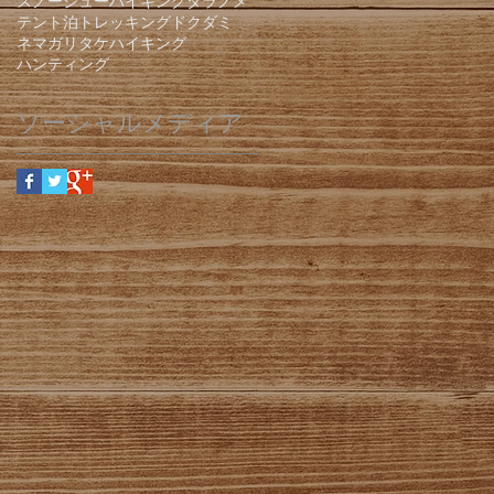
スノーシューハイキング
タラノメ
テント泊
トレッキング
ドクダミ
ネマガリタケ
ハイキング
ハンティング
ソーシャルメディア