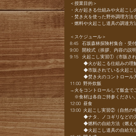
＜授業目的＞
・火が起きる仕組みや火起こし
・焚き火を使った野外調理方法
・燃料や火起こし道具の調達方
＜スケジュール＞
8:45   石坂森林探険村集合・受
9:00   開校式（挨拶、内容
9:15   火起こし実習①（市
　　　◆火が起こる仕組みの理
　　　◆市販されている火起こ
　　　◆焚き火のコントロール
11:00  野外炊飯
→火をコントロールして飯盒で
　※食材は各自ご持参ください
12:00  昼食
13:00  火起こし実習②（自
　　　◆ナタ、ノコギリなどの
　　　◆燃料の自給方法（燃え
　　　◆火起こし道具の自給方