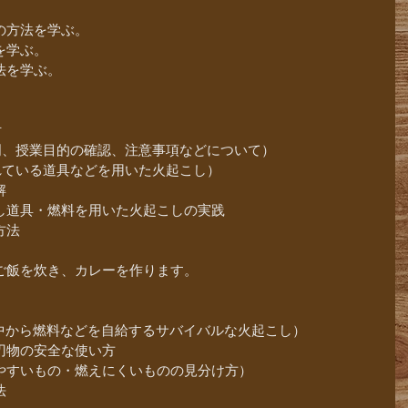
の方法を学ぶ。
を学ぶ。
法を学ぶ。
付
の説明、授業目的の確認、注意事項などについて）
販されている道具などを用いた火起こし）
解
し道具・燃料を用いた火起こしの実践
方法
ご飯を炊き、カレーを作ります。
。
然の中から燃料などを自給するサバイバルな火起こし）
刃物の安全な使い方
やすいもの・燃えにくいものの見分け方）
法