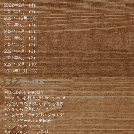
2022年2月
（4）
4件の記事
2022年1月
（1）
1件の記事
2021年12月
（8）
8件の記事
2021年9月
（1）
1件の記事
2021年7月
（5）
5件の記事
2021年6月
（3）
3件の記事
2021年5月
（2）
2件の記事
2021年4月
（6）
6件の記事
2021年3月
（2）
2件の記事
2021年2月
（10）
10件の記事
2020年11月
（3）
3件の記事
タグから検索
#hakubavalley
#otari
#otari #小谷村 #長野 #nagano #白馬 #hakuba #栂池 #栂池高原 #栂池高
#おたり自然学校
#かまくら体験
#かまくら雪遊びパーク
#イタヤカエデ
#ウリハダカエデ
#エコツアー
#カエデ樹液
#メープルウォーター
#メープルシロップ作り