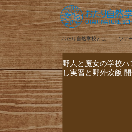
おたり自然学校とは
ツア
野人と魔女の学校ハ
し実習と野外炊飯 