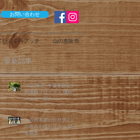
お問い合わせ
 ひじくらアッチ
山の恵販売
最新記事
"2026年度" 🎐夏季限定自
然体験プログラム 体験
メニュー紹介
🍶寺田本家の自然酒と山
の恵みを味わう夕べ 開
催概要