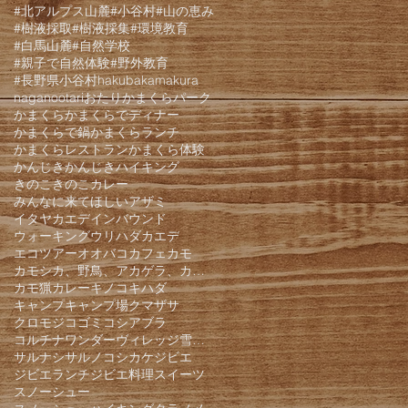
#北アルプス山麓
#小谷村
#山の恵み
#樹液採取
#樹液採集
#環境教育
#白馬山麓
#自然学校
#親子で自然体験
#野外教育
#長野県小谷村
hakuba
kamakura
nagano
otari
おたりかまくらパーク
かまくら
かまくらでディナー
かまくらで鍋
かまくらランチ
かまくらレストラン
かまくら体験
かんじき
かんじきハイキング
きのこ
きのこカレー
みんなに来てほしい
アザミ
イタヤカエデ
インバウンド
ウォーキング
ウリハダカエデ
エコツアー
オオバコ
カフェ
カモ
カモシカ、野鳥、アカゲラ、カケス、クモロジ、野生動物、かんじき、
カモ猟
カレー
キノコ
キハダ
キャンプ
キャンプ場
クマザサ
クロモジ
コゴミ
コシアブラ
コルチナワンダーヴィレッジ雪遊びパーク
サルナシ
サルノコシカケ
ジビエ
ジビエランチ
ジビエ料理
スイーツ
スノーシュー