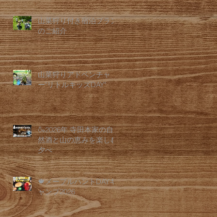
山菜狩り付き宿泊プラン
のご紹介
山菜狩りアドベンチャ
ー"リトルキッズDAY"
🍶2026年 寺田本家の自
然酒と山の恵みを楽しむ
夕べ
🍁メープルハントDAYキ
ャンプ2026