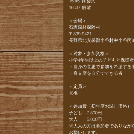
15:45  閉会式
16:00  解散
＜会場＞
石坂森林探険村
〒399-9421 
長野県北安曇郡小谷村中小谷丙84
＜対象・参加資格＞
小学4年生以上の子どもと保護者
・自身の意思で参加を希望する
・身支度を自分でできる者
＜定員＞
18名
＜参加費（初年度お試し価格）
子ども　7.500円
大人　　5.000円
※大人の方は参加者でありなが
お願いします。