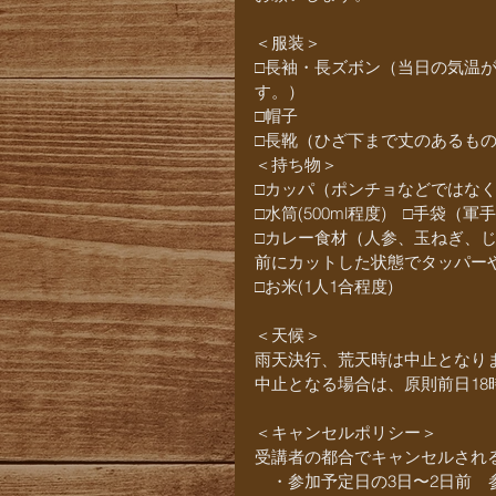
＜服装＞
□長袖・長ズボン（当日の気温
す。）
□帽子
□長靴（ひざ下まで丈のあるも
＜持ち物＞
□カッパ（ポンチョなどではな
□水筒(500ml程度)　□手袋（
□カレー食材（人参、玉ねぎ、
前にカットした状態でタッパー
□お米(1人1合程度)
＜天候＞
雨天決行、荒天時は中止となり
中止となる場合は、原則前日18
＜キャンセルポリシー＞
受講者の都合でキャンセルされ
　・参加予定日の3日〜2日前　