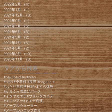
2022年2月
（4）
4件の記事
2022年1月
（1）
1件の記事
2021年12月
（8）
8件の記事
2021年9月
（1）
1件の記事
2021年7月
（5）
5件の記事
2021年6月
（3）
3件の記事
2021年5月
（2）
2件の記事
2021年4月
（6）
6件の記事
2021年3月
（2）
2件の記事
2021年2月
（10）
10件の記事
2020年11月
（3）
3件の記事
タグから検索
#hakubavalley
#otari
#otari #小谷村 #長野 #nagano #白馬 #hakuba #栂池 #栂池高原 #栂池高
#おたり自然学校
#かまくら体験
#かまくら雪遊びパーク
#イタヤカエデ
#ウリハダカエデ
#エコツアー
#カエデ樹液
#メープルウォーター
#メープルシロップ作り