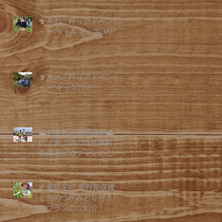
🍄きのこ狩りアドベンチ
ャー"リトルキッズDAY"
🍄きのこ狩りアドベンチ
ャー"キッズDAY"
⛰️お盆休み期間限定🌊
山・海・川の自然体験と
食満喫宿泊プランのご紹
介
🌽夏限定🍉 夏野菜収穫
と魚のつかみどり付き宿
泊プランのご紹介