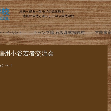
未来へ贈る一生モノの原体験を
地域の自然と暮らしに学ぶ自然学校
ー・イベント
キャンプ場 石坂森林探険村
古民家宿
信州小谷若者交流会
ら）へ！