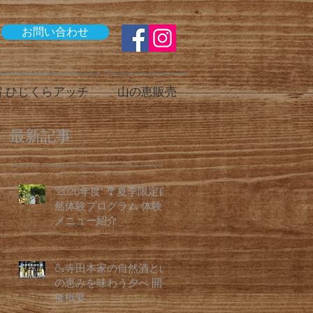
お問い合わせ
 ひじくらアッチ
山の恵販売
最新記事
"2026年度" 🎐夏季限定自
然体験プログラム 体験
メニュー紹介
🍶寺田本家の自然酒と山
の恵みを味わう夕べ 開
催概要