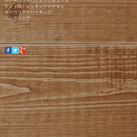
スノーシューハイキング
タラノメ
テント泊
トレッキング
ドクダミ
ネマガリタケ
ハイキング
ハンティング
ソーシャルメディア