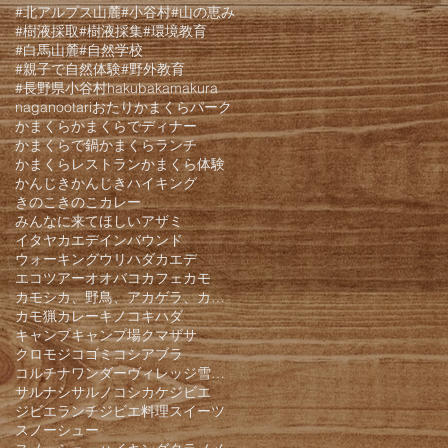
#北アルプス山麓
#小谷村
#山の恵み
#樹液採取
#樹液採集
#環境教育
#白馬山麓
#自然学校
#親子で自然体験
#野外教育
#長野県小谷村
hakuba
kamakura
nagano
otari
おたりかまくらパーク
かまくら
かまくらでディナー
かまくらで鍋
かまくらランチ
かまくらレストラン
かまくら体験
かんじき
かんじきハイキング
きのこ
きのこカレー
みんなに来てほしい
アザミ
イタヤカエデ
インバウンド
ウォーキング
ウリハダカエデ
エコツアー
オオバコ
カフェ
カモ
カモシカ、野鳥、アカゲラ、カケス、クモロジ、野生動物、かんじき、
カモ猟
カレー
キノコ
キハダ
キャンプ
キャンプ場
クマザサ
クロモジ
コゴミ
コシアブラ
コルチナワンダーヴィレッジ雪遊びパーク
サルナシ
サルノコシカケ
ジビエ
ジビエランチ
ジビエ料理
スイーツ
スノーシュー