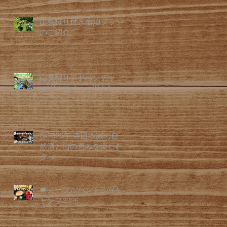
山菜狩り付き宿泊プラン
のご紹介
山菜狩りアドベンチャ
ー"リトルキッズDAY"
🍶2026年 寺田本家の自
然酒と山の恵みを楽しむ
夕べ
🍁メープルハントDAYキ
ャンプ2026