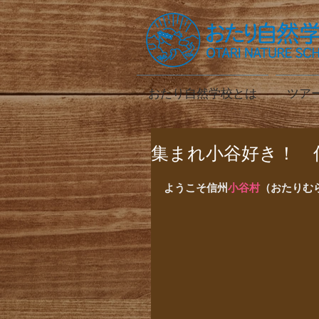
おたり自然学校とは
ツア
集まれ小谷好き！ 
ようこそ信州
小谷村
（おたりむ