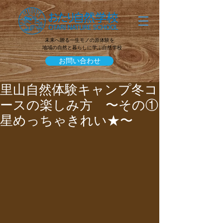
未来へ贈る一生モノの原体験を
地域の自然と暮らしに学ぶ自然学校
お問い合わせ
里山自然体験キャンプ冬コ
ースの楽しみ方 〜その①
星めっちゃきれい★〜