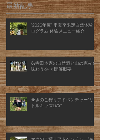
最新記事
"2026年度" 🎐夏季限定自然体験プ
ログラム 体験メニュー紹介
🍶寺田本家の自然酒と山の恵みを
味わう夕べ 開催概要
🍄きのこ狩りアドベンチャー"リ
トルキッズDAY"
🍄きのこ狩りアドベンチャー"キ