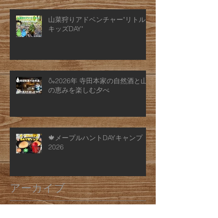
山菜狩りアドベンチャー"リトル
キッズDAY"
🍶2026年 寺田本家の自然酒と山
の恵みを楽しむ夕べ
🍁メープルハントDAYキャンプ
2026
アーカイブ
2026年7月
（2）
2件の記事