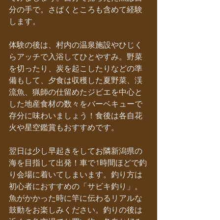
分の手で。さばくところも含めて経験
します。
体験の後は、村内の温泉施設やひじく
らアッチで入浴してひとやすみ。野菜
を切ったり、炭を起こしたりなどの準
備もして、夕食は収穫した夏野菜、渓
流魚、猟師の仕留めたジビエを中心と
した地産食材の数々をバーベキューで
存分に味わいましょう！食後は各自花
火や星空鑑賞もおすすめです。
翌日は少し早起きをしてお隣新潟県の
海を目指して出発！車で1時間ほどで釣
り会場に着いてしまいます。釣り方は
初心者におすすめの「サビキ釣り」。
魚がかかった時に竿に伝わるリアルな
鼓動をお楽しみください。釣りの後は