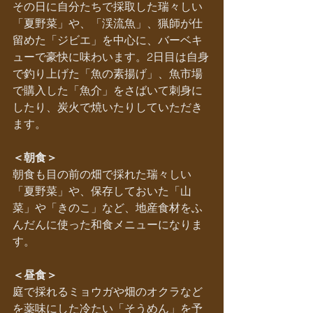
その日に自分たちで採取した瑞々しい
「夏野菜」や、「渓流魚」、猟師が仕
留めた「ジビエ」を中心に、バーベキ
ューで豪快に味わいます。2日目は自身
で釣り上げた「魚の素揚げ」、魚市場
で購入した「魚介」をさばいて刺身に
したり、炭火で焼いたりしていただき
ます。
＜朝食＞
朝食も目の前の畑で採れた瑞々しい
「夏野菜」や、保存しておいた「山
菜」や「きのこ」など、地産食材をふ
んだんに使った和食メニューになりま
す。
＜昼食＞
庭で採れるミョウガや畑のオクラなど
を薬味にした冷たい「そうめん」を予