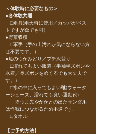
＜体験時に必要なもの＞
●各体験共通
　□雨具(雨天時に使用／カッパがベス
トですが傘でも可)
●野菜収穫
　□軍手（手の土汚れが気にならない方
は不要です。）
●魚のつかみどり／プチ沢登り
　□濡れてもよい服装（半袖半ズボンや
水着／長ズボンをめくるでも大丈夫で
す。）
　□水の中に入ってもよい靴(ウォータ
ーシューズ、濡れても良い運動靴)
　　※つま先やかかとの出たサンダル
は怪我につながるため不適です。
　□タオル　
【ご予約方法】