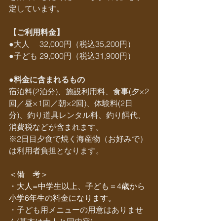
定しています。
【ご利用料金】
●大人　 32,000円（税込35,200円）
●子ども 29,000円（税込31,900円）
●料金に含まれるもの
宿泊料(2泊分)、施設利用料、食事(夕×2
回／昼×1回／朝×2回)、体験料(2日
分)、釣り道具レンタル料、釣り餌代、
消費税などが含まれます。
※2日目夕食で焼く海産物（お好みで）
は利用者負担となります。
＜備　考＞
・大人=中学生以上、子ども＝4歳から
小学6年生の料金になります。
・子ども用メニューの用意はありませ