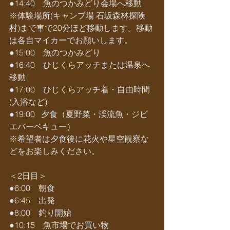
●14:40　魚のつかみどり会場へ移動
※体験場所(キャンプ場 石坂森林探険
村)まで車で20分ほど移動します。移動
は各自マイカーでお願いします。
●15:00　魚のつかみどり
●16:40　ひじくらアッチまたは温泉へ
移動
●17:00　ひじくらアッチ着・自由時間
(入浴など)
●19:00   夕食（夏野菜・渓流魚・ジビ
エバーベキュー）
※希望者は夕食後に花火や星空観察な
どをお楽しみください。
＜2日目＞
●6:00　朝食
●6:45　出発
●8:00　釣り開始
●10:15　魚市場でお買い物