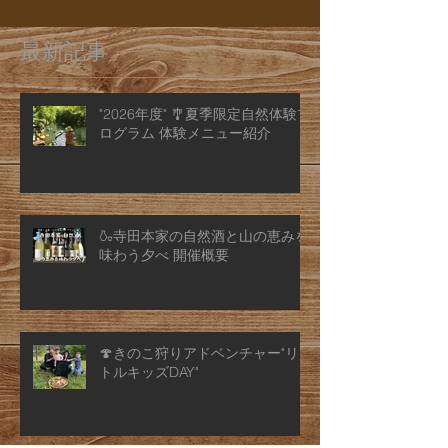
最新記事
"2026年度" 🎐夏季限定自然体験プ
ログラム 体験メニュー紹介
🍶寺田本家の自然酒と山の恵みを
味わう夕べ 開催概要
🍄きのこ狩りアドベンチャー"リ
トルキッズDAY"