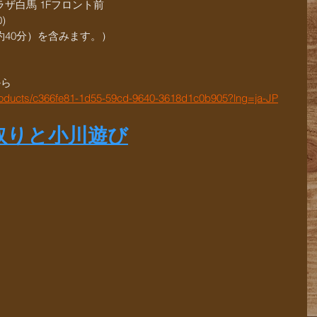
ザ白馬 1Fフロント前
)
40分）を含みます。）
から
products/c366fe81-1d55-59cd-9640-3618d1c0b905?lng=ja-JP
取りと小川遊び