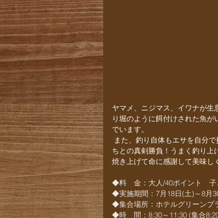
ヤマメ、ニジマス、イワナが生
り堀のように餌付けされた魚が
でいます。
 また、釣り自体もエサを自分
ちとの真剣勝負！うまく釣り上
焼き上げて命に感謝して美味し
◆料　金：大人/40ポイント　子
◆実施期間：7月18日(土)～8月30
◆集合場所：ホテルグリーンプラ
◆時　間：8:30～11:30 (集合8:20