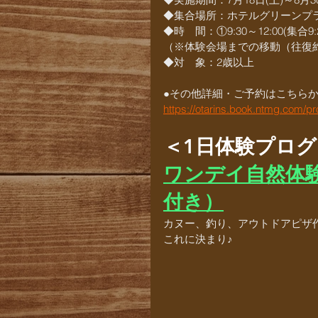
◆集合場所：ホテルグリーンプラ
◆時　間：①9:30～12:00(集合9:20)
（※体験会場までの移動（往復約
◆対　象：2歳以上
●その他詳細・ご予約はこちら
https://otarins.book.ntmg.com/p
＜1日体験プロ
ワンデイ自然体
付き）
カヌー、釣り、アウトドアピザ
これに決まり♪