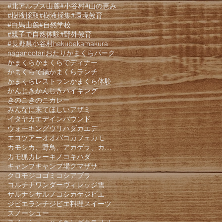
#北アルプス山麓
#小谷村
#山の恵み
#樹液採取
#樹液採集
#環境教育
#白馬山麓
#自然学校
#親子で自然体験
#野外教育
#長野県小谷村
hakuba
kamakura
nagano
otari
おたりかまくらパーク
かまくら
かまくらでディナー
かまくらで鍋
かまくらランチ
かまくらレストラン
かまくら体験
かんじき
かんじきハイキング
きのこ
きのこカレー
みんなに来てほしい
アザミ
イタヤカエデ
インバウンド
ウォーキング
ウリハダカエデ
エコツアー
オオバコ
カフェ
カモ
カモシカ、野鳥、アカゲラ、カケス、クモロジ、野生動物、かんじき、
カモ猟
カレー
キノコ
キハダ
キャンプ
キャンプ場
クマザサ
クロモジ
コゴミ
コシアブラ
コルチナワンダーヴィレッジ雪遊びパーク
サルナシ
サルノコシカケ
ジビエ
ジビエランチ
ジビエ料理
スイーツ
スノーシュー