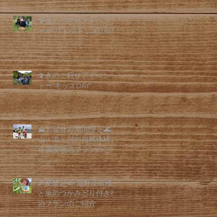
🍄きのこ狩りアドベンチ
ャー"リトルキッズDAY"
🍄きのこ狩りアドベンチ
ャー"キッズDAY"
⛰️お盆休み期間限定🌊
山・海・川の自然体験と
食満喫宿泊プランのご紹
介
🌽夏限定🍉 夏野菜収穫
と魚のつかみどり付き宿
泊プランのご紹介