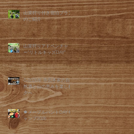
山菜狩り付き宿泊プラン
のご紹介
山菜狩りアドベンチャ
ー"リトルキッズDAY"
🍶2026年 寺田本家の自
然酒と山の恵みを楽しむ
夕べ
🍁メープルハントDAYキ
ャンプ2026