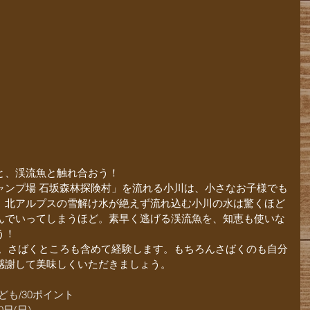
と、渓流魚と触れ合おう！ 
ャンプ場 石坂森林探険村」を流れる小川は、小さなお子様でも
。北アルプスの雪解け水が絶えず流れ込む小川の水は驚くほど
んでいってしまうほど。素早く逃げる渓流魚を、知恵も使いな
う！
で。さばくところも含めて経験します。もちろんさばくのも自分
感謝して美味しくいただきましょう。
ども/30ポイント
日(日)