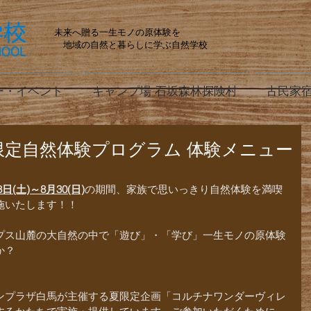
未来へ贈る一生モノの原体験を
地域の自然と暮らしに学ぶ自然学校
ー・イベント
キャンプ場 石坂森林探険村
古民家宿
夏季限定自然体験プログラム 体験メニュー
8日(土)～8月30(日)
の期間、家族で思いっきり自然体験を満喫
施いたします！！
プス山麓の大自然の中で「遊び」・「学び」一生モノの原体験
か？
ンプラザ白馬が主催する夏限定企画「コルチナワンダーヴィレ