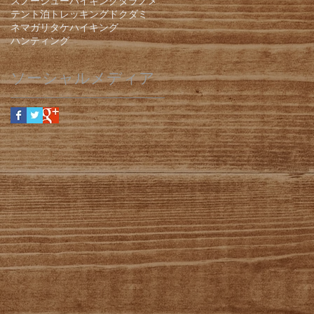
スノーシューハイキング
タラノメ
テント泊
トレッキング
ドクダミ
ネマガリタケ
ハイキング
ハンティング
ソーシャルメディア