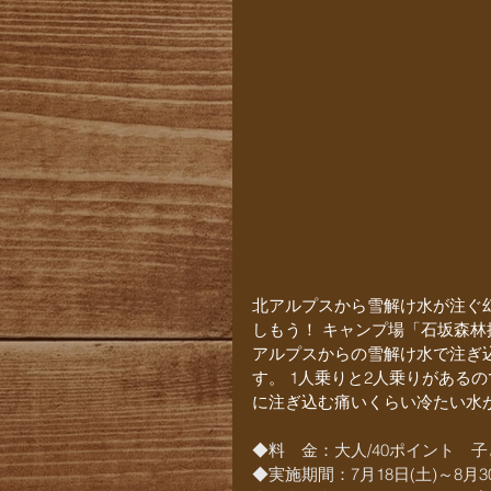
北アルプスから雪解け水が注ぐ
しもう！ キャンプ場「石坂森林
アルプスからの雪解け水で注ぎ
す。 1人乗りと2人乗りがある
に注ぎ込む痛いくらい冷たい水
◆料　金：大人/40ポイント　子
◆実施期間：7月18日(土)～8月30