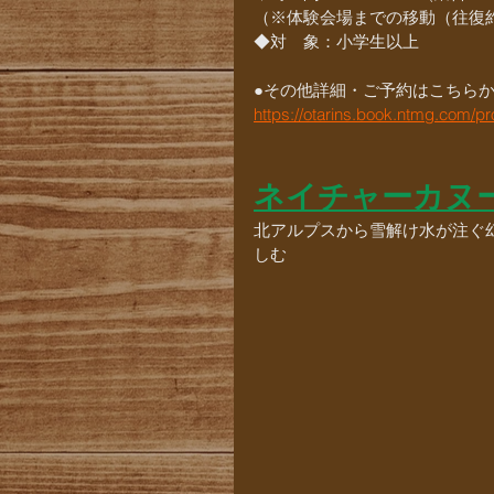
（※体験会場までの移動（往復約
◆対　象：小学生以上
●その他詳細・ご予約はこちら
https://otarins.book.ntmg.com/
ネイチャーカヌ
北アルプスから雪解け水が注ぐ
しむ