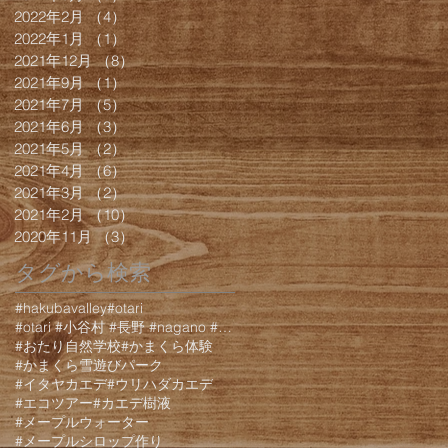
2022年2月
（4）
4件の記事
2022年1月
（1）
1件の記事
2021年12月
（8）
8件の記事
2021年9月
（1）
1件の記事
2021年7月
（5）
5件の記事
2021年6月
（3）
3件の記事
2021年5月
（2）
2件の記事
2021年4月
（6）
6件の記事
2021年3月
（2）
2件の記事
2021年2月
（10）
10件の記事
2020年11月
（3）
3件の記事
タグから検索
#hakubavalley
#otari
#otari #小谷村 #長野 #nagano #白馬 #hakuba #栂池 #栂池高原 #栂池高
#おたり自然学校
#かまくら体験
#かまくら雪遊びパーク
#イタヤカエデ
#ウリハダカエデ
#エコツアー
#カエデ樹液
#メープルウォーター
#メープルシロップ作り