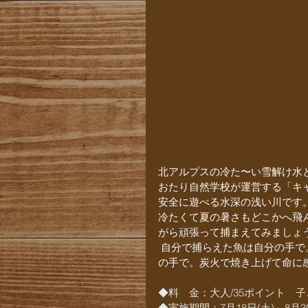
北アルプスの冷た〜い雪解け水
おたり自然学校が運営する「キ
安全に遊べる水深の浅い川です
冷たくて夏の暑さもどこかへ飛
がら頑張って捕まえてみましょ
 自分で捕らえた魚は自分の手
の手で。炭火で焼き上げて命に
◆料　金：大人/35ポイント　子
◆実施期間：7月18日(土)～8月30