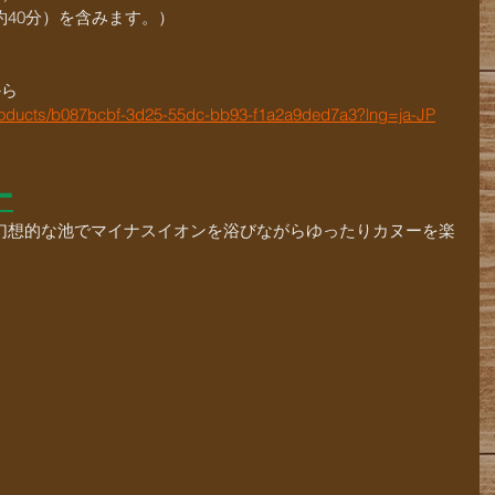
40分）を含みます。）
から
products/b087bcbf-3d25-55dc-bb93-f1a2a9ded7a3?lng=ja-JP
ー
幻想的な池でマイナスイオンを浴びながらゆったりカヌーを楽