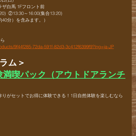
ザ白馬 1Fフロント前
  ②13:30～16:00(集合13:20)
40分）を含みます。）
から
roducts/9f44f285-72da-591f-82d3-3c412f6399f9?lng=ja-JP
グラム＞
験満喫パック（アウトドアランチ
作りがセットでお得に体験できる！1日自然体験を楽しむなら