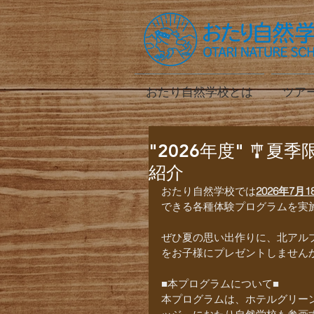
おたり自然学校とは
ツア
"2026年度" 🎐
紹介
おたり自然学校では
2026年7月1
できる各種体験プログラムを実
ぜひ夏の思い出作りに、北アル
をお子様にプレゼントしません
■本プログラムについて■
本プログラムは、ホテルグリー