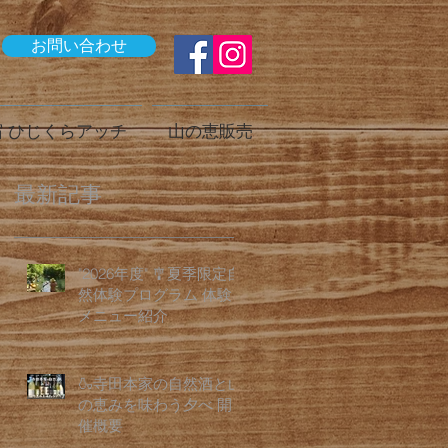
お問い合わせ
 ひじくらアッチ
山の恵販売
最新記事
"2026年度" 🎐夏季限定自
然体験プログラム 体験
メニュー紹介
🍶寺田本家の自然酒と山
の恵みを味わう夕べ 開
催概要