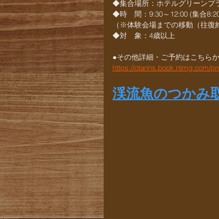
◆集合場所：ホテルグリーンプラ
◆時　間：9:30～12:00 (集合8:20
（※体験会場までの移動（往復約
◆対　象：4歳以上
●その他詳細・ご予約はこちら
https://otarins.book.ntmg.com/
渓流魚のつかみ