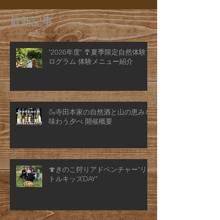
最新記事
"2026年度" 🎐夏季限定自然体験プ
ログラム 体験メニュー紹介
🍶寺田本家の自然酒と山の恵みを
味わう夕べ 開催概要
🍄きのこ狩りアドベンチャー"リ
トルキッズDAY"