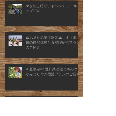
🍄きのこ狩りアドベンチャー"キ
ッズDAY"
⛰️お盆休み期間限定🌊 山・海・
川の自然体験と食満喫宿泊プラン
のご紹介
🌽夏限定🍉 夏野菜収穫と魚のつ
かみどり付き宿泊プランのご紹介
山菜狩り付き宿泊プランのご紹介