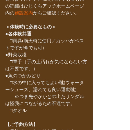
の詳細はひじくらアッチホームページ
内の
施設案内
からご確認ください。
＜体験時に必要なもの＞
●各体験共通
　□雨具(雨天時に使用／カッパがベス
トですが傘でも可)
●野菜収穫
　□軍手（手の土汚れが気にならない方
は不要です。）
●魚のつかみどり
　□水の中に入ってもよい靴(ウォータ
ーシューズ、濡れても良い運動靴)
　　※つま先やかかとの出たサンダル
は怪我につながるため不適です。
　□タオル　
【ご予約方法】