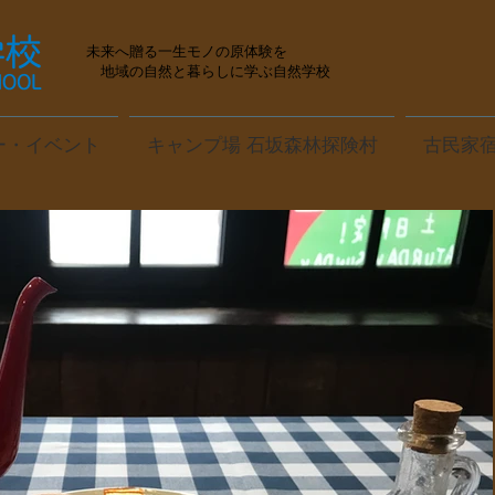
未来へ贈る一生モノの原体験を
地域の自然と暮らしに学ぶ自然学校
ー・イベント
キャンプ場 石坂森林探険村
古民家宿