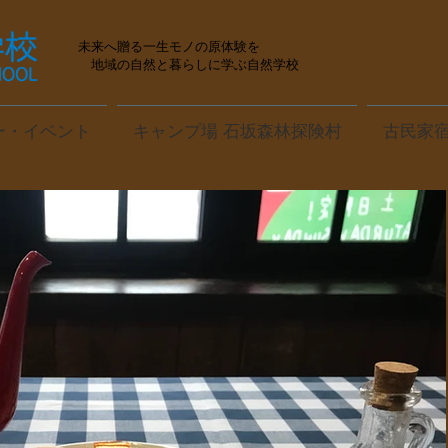
未来へ贈る一生モノの原体験を
地域の自然と暮らしに学ぶ自然学校
ー・イベント
キャンプ場 石坂森林探険村
古民家宿