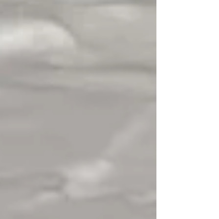
るそう(◎_◎;)...