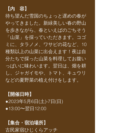
【内　容】
待ち望んだ雪国のちょっと遅めの春が
やってきました。新緑美しい春の野山
を歩きながら、春といえばのごちそう
「山菜」を採っていただきます。コゴ
ミに、タラノメ、ワサビの花など、10
種類以上の山菜に出会えます！夜は自
分たちで採った山菜を料理してお腹い
っぱいに味わいます。翌日は、畑を耕
し、ジャガイモや、トマト、キュウリ
などの夏野菜の植え付けをします。
【開催日時】
●2023年5月6日(土)-7日(日)
●13:00〜翌日12:00
【集合・宿泊場所】
古民家宿ひじくらアッチ