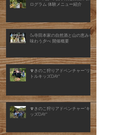
ログラム 体験メニュー紹介
🍶寺田本家の自然酒と山の恵みを
味わう夕べ 開催概要
🍄きのこ狩りアドベンチャー"リ
トルキッズDAY"
🍄きのこ狩りアドベンチャー"キ
ッズDAY"