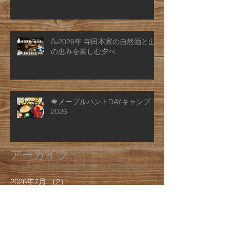
🍶2026年 寺田本家の自然酒と山
の恵みを楽しむ夕べ
🍁メープルハントDAYキャンプ
2026
アーカイブ
2026年7月
（2）
2件の記事
2026年6月
（4）
4件の記事
2026年4月
（1）
1件の記事
2026年2月
（1）
1件の記事
2026年1月
（1）
1件の記事