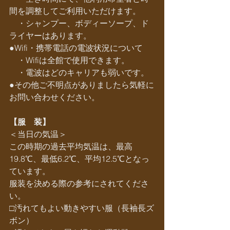
間を調整してご利用いただけます。
　・シャンプー、ボディーソープ、ド
ライヤーはあります。
●Wifi・携帯電話の電波状況について
　・Wifiは全館で使用できます。
　・電波はどのキャリアも弱いです。
●その他ご不明点がありましたら気軽に
お問い合わせください。
【服　装】
＜当日の気温＞
この時期の過去平均気温は、最高
19.8℃、最低6.2℃、平均12.5℃となっ
ています。
服装を決める際の参考にされてくださ
い。
□汚れてもよい動きやすい服（長袖長ズ
ボン）