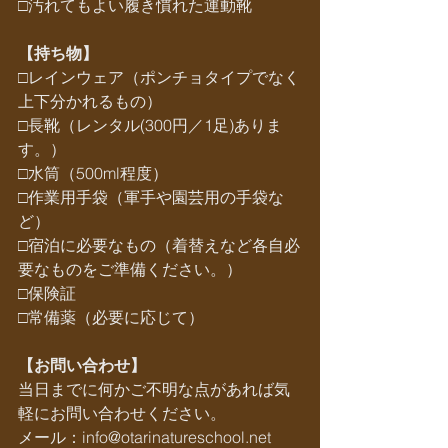
□汚れてもよい履き慣れた運動靴
【持ち物】
□レインウェア（ポンチョタイプでなく
上下分かれるもの）
□長靴（レンタル(300円／1足)ありま
す。）
□水筒（500ml程度）
□作業用手袋（軍手や園芸用の手袋な
ど）
□宿泊に必要なもの（着替えなど各自必
要なものをご準備ください。）
□保険証
□常備薬（必要に応じて）
【お問い合わせ】
当日までに何かご不明な点があれば気
軽にお問い合わせください。
メール：info@otarinatureschool.net       