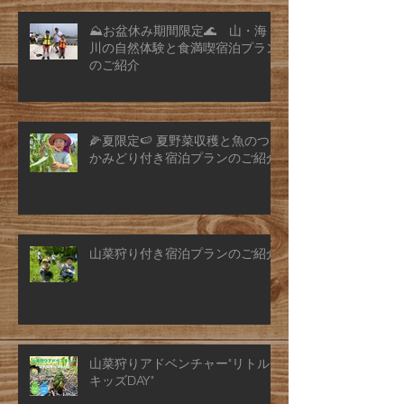
⛰️お盆休み期間限定🌊 山・海・
川の自然体験と食満喫宿泊プラン
のご紹介
🌽夏限定🍉 夏野菜収穫と魚のつ
かみどり付き宿泊プランのご紹介
山菜狩り付き宿泊プランのご紹介
山菜狩りアドベンチャー"リトル
キッズDAY"