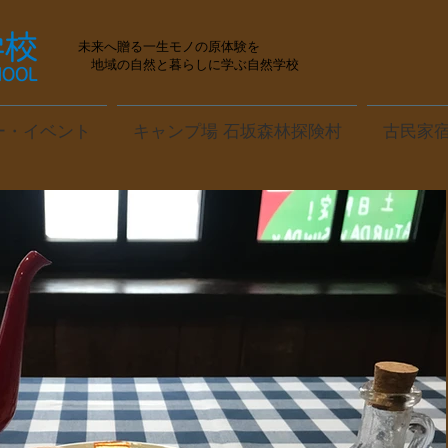
未来へ贈る一生モノの原体験を
地域の自然と暮らしに学ぶ自然学校
ー・イベント
キャンプ場 石坂森林探険村
古民家宿