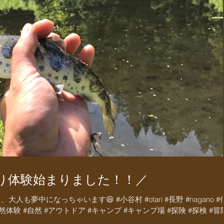
り体験始まりました！！／
も夢中になっちゃいます😆 #小谷村 #otari #長野 #nagano #
 #自然体験 #自然 #アウトドア #キャンプ #キャンプ場 #探険 #探検 #冒険