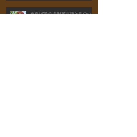
🌽夏限定🍉 夏野菜収穫と魚のつ
かみどり付き宿泊プランのご紹介
山菜狩り付き宿泊プランのご紹介
山菜狩りアドベンチャー"リトル
キッズDAY"