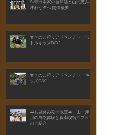
🍶寺田本家の自然酒と山の恵みを
味わう夕べ 開催概要
🍄きのこ狩りアドベンチャー"リ
トルキッズDAY"
🍄きのこ狩りアドベンチャー"キ
ッズDAY"
⛰️お盆休み期間限定🌊 山・海・
川の自然体験と食満喫宿泊プラン
のご紹介