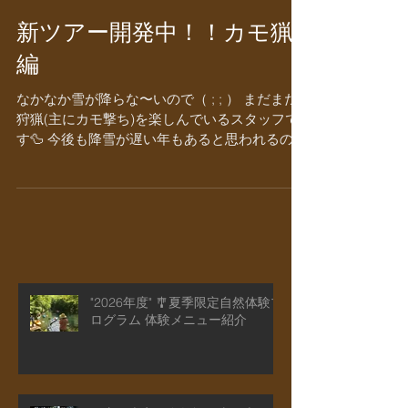
新ツアー開発中！！カモ猟
編
なかなか雪が降らな〜いので（ ; ; ） まだまだ
狩猟(主にカモ撃ち)を楽しんでいるスタッフで
す🦆 今後も降雪が遅い年もあると思われるの
で、雪がなくてもこの時期ならではの体験がで
きないものかと頭を悩ませているわけです
が…...
"2026年度" 🎐夏季限定自然体験プ
ログラム 体験メニュー紹介