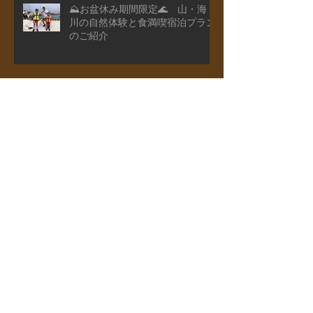
⛰️お盆休み期間限定🌊 山・海・
川の自然体験と食満喫宿泊プラン
のご紹介
🌽夏限定🍉 夏野菜収穫と魚のつ
かみどり付き宿泊プランのご紹介
山菜狩り付き宿泊プランのご紹介
山菜狩りアドベンチャー"リトル
キッズDAY"