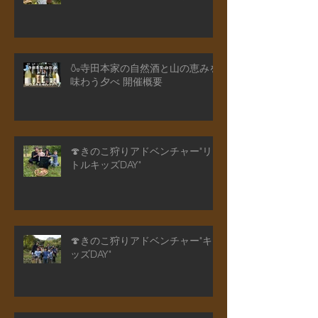
"2026年度" 🎐夏季限定自然体験プ
ログラム 体験メニュー紹介
🍶寺田本家の自然酒と山の恵みを
味わう夕べ 開催概要
🍄きのこ狩りアドベンチャー"リ
トルキッズDAY"
🍄きのこ狩りアドベンチャー"キ
ッズDAY"