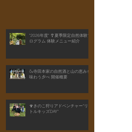
かもしれません。それもそのはず！インターネ
ットで検索しても、その言葉を使っているのは
ここだけみたい...
"2026年度" 🎐夏季限定自然体験プ
ログラム 体験メニュー紹介
🍶寺田本家の自然酒と山の恵みを
味わう夕べ 開催概要
🍄きのこ狩りアドベンチャー"リ
トルキッズDAY"