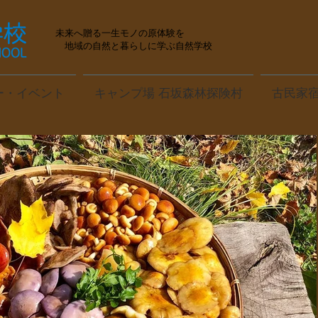
未来へ贈る一生モノの原体験を
地域の自然と暮らしに学ぶ自然学校
ー・イベント
キャンプ場 石坂森林探険村
古民家宿