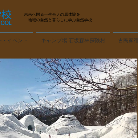
未来へ贈る一生モノの原体験を
地域の自然と暮らしに学ぶ自然学校
ー・イベント
キャンプ場 石坂森林探険村
古民家宿