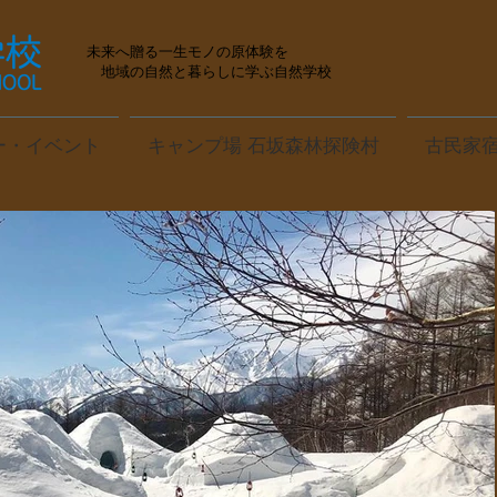
未来へ贈る一生モノの原体験を
地域の自然と暮らしに学ぶ自然学校
ー・イベント
キャンプ場 石坂森林探険村
古民家宿