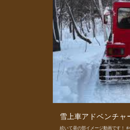
雪上車アドベンチャ
続いて昼の部イメージ動画です！ ‭#小谷村 #otari #長野 #nagano #信州 #白馬 #hakuba #hakubavalley #自然