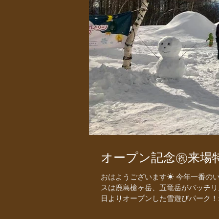
オープン記念㊗️来場
おはようございます☀ 今年一番の
スは鹿島槍ヶ岳、五竜岳がバッチリ
日よりオープンした雪遊びパーク！オ