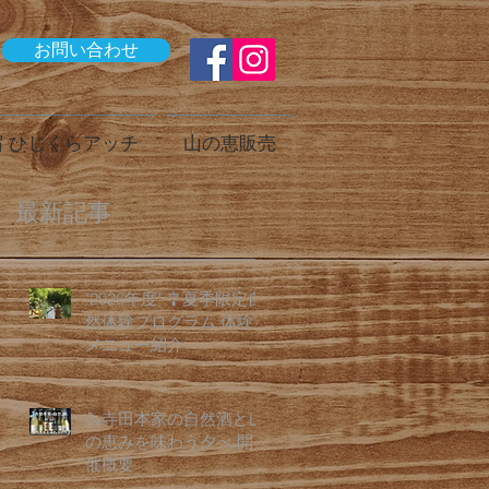
お問い合わせ
 ひじくらアッチ
山の恵販売
最新記事
"2026年度" 🎐夏季限定自
然体験プログラム 体験
メニュー紹介
🍶寺田本家の自然酒と山
の恵みを味わう夕べ 開
催概要