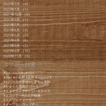
2022年2月
（4）
4件の記事
2022年1月
（1）
1件の記事
2021年12月
（8）
8件の記事
2021年9月
（1）
1件の記事
2021年7月
（5）
5件の記事
2021年6月
（3）
3件の記事
2021年5月
（2）
2件の記事
2021年4月
（6）
6件の記事
2021年3月
（2）
2件の記事
2021年2月
（10）
10件の記事
2020年11月
（3）
3件の記事
タグから検索
#hakubavalley
#otari
#otari #小谷村 #長野 #nagano #白馬 #hakuba #栂池 #栂池高原 #栂池高
#おたり自然学校
#かまくら体験
#かまくら雪遊びパーク
#イタヤカエデ
#ウリハダカエデ
#エコツアー
#カエデ樹液
#メープルウォーター
#メープルシロップ作り