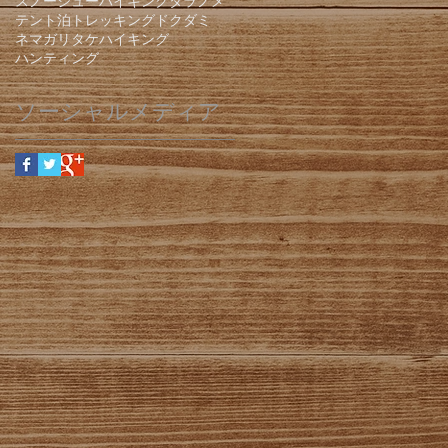
スノーシューハイキング
タラノメ
テント泊
トレッキング
ドクダミ
ネマガリタケ
ハイキング
ハンティング
ソーシャルメディア