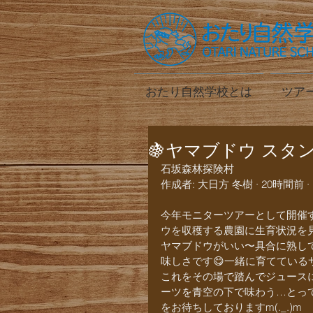
おたり自然学校とは
ツア
🍇ヤマブドウ スタン
石坂森林探険村
作成者: 大日方 冬樹 · 20時間前 · 
今年モニターツアーとして開催
ウを収穫する農園に生育状況を
ヤマブドウがいい〜具合に熟し
味しさです😋一緒に育ててい
これをその場で踏んでジュース
ーツを青空の下で味わう…とっ
をお待ちしておりますm(._.)m