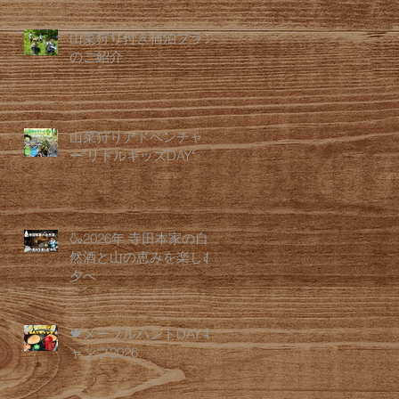
山菜狩り付き宿泊プラン
のご紹介
山菜狩りアドベンチャ
ー"リトルキッズDAY"
🍶2026年 寺田本家の自
然酒と山の恵みを楽しむ
夕べ
🍁メープルハントDAYキ
ャンプ2026