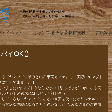
未来へ贈る一生モノの原体験を
地域の自然と暮らしに学ぶ自然学校
ー・イベント
キャンプ場 石坂森林探険村
古民家宿
バイOK👌
する『ヤマブドウ踏みと山岳果実カフェ』で、実際にヤマブド
見に行って来ました！
ていました♪ヤマブドウならではの甘酸っぱさがくせになる美
るサルナシも来週末にはほどよく熟しそう。
にして、さらにヤマブドウなどの果実を使ったオリジナルスイ
ても贅沢な体験になること間違いなし♪ぜひみなさまのご参加