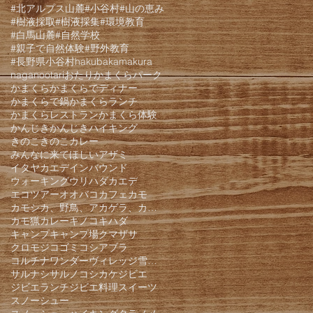
#北アルプス山麓
#小谷村
#山の恵み
#樹液採取
#樹液採集
#環境教育
#白馬山麓
#自然学校
#親子で自然体験
#野外教育
#長野県小谷村
hakuba
kamakura
nagano
otari
おたりかまくらパーク
かまくら
かまくらでディナー
かまくらで鍋
かまくらランチ
かまくらレストラン
かまくら体験
かんじき
かんじきハイキング
きのこ
きのこカレー
みんなに来てほしい
アザミ
イタヤカエデ
インバウンド
ウォーキング
ウリハダカエデ
エコツアー
オオバコ
カフェ
カモ
カモシカ、野鳥、アカゲラ、カケス、クモロジ、野生動物、かんじき、
カモ猟
カレー
キノコ
キハダ
キャンプ
キャンプ場
クマザサ
クロモジ
コゴミ
コシアブラ
コルチナワンダーヴィレッジ雪遊びパーク
サルナシ
サルノコシカケ
ジビエ
ジビエランチ
ジビエ料理
スイーツ
スノーシュー