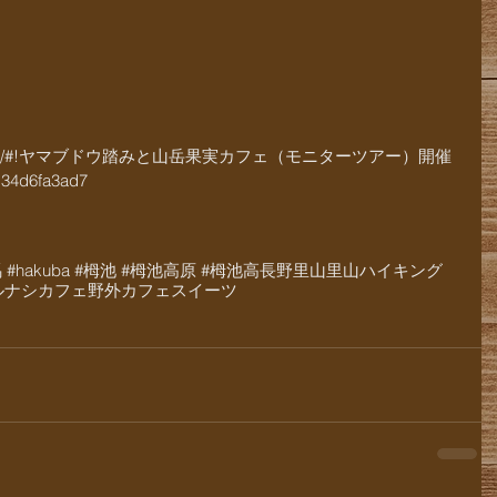
reschool.net/#!ヤマブドウ踏みと山岳果実カフェ（モニターツアー）開催
34d6fa3ad7
白馬 #hakuba #栂池 #栂池高原 #栂池高
長野
里山
里山ハイキング
ルナシ
カフェ
野外カフェ
スイーツ