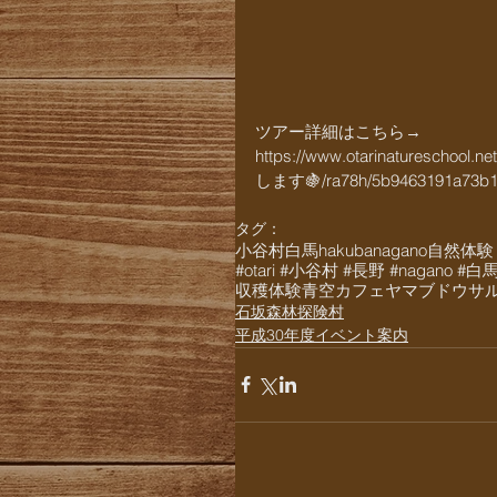
ツアー詳細はこちら→
https://www.otarinatu
します🍇/ra78h/5b9463191a73b1
タグ：
小谷村
白馬
hakuba
nagano
自然体験
#otari #小谷村 #長野 #nagano #
収穫体験
青空カフェ
ヤマブドウ
サ
石坂森林探険村
平成30年度イベント案内