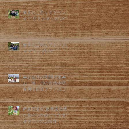
🍄きのこ狩りアドベンチ
ャー"リトルキッズDAY"
🍄きのこ狩りアドベンチ
ャー"キッズDAY"
⛰️お盆休み期間限定🌊
山・海・川の自然体験と
食満喫宿泊プランのご紹
介
🌽夏限定🍉 夏野菜収穫
と魚のつかみどり付き宿
泊プランのご紹介