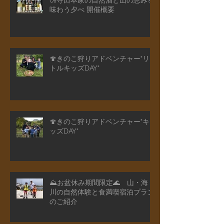
🍶寺田本家の自然酒と山の恵みを
味わう夕べ 開催概要
🍄きのこ狩りアドベンチャー"リ
トルキッズDAY"
🍄きのこ狩りアドベンチャー"キ
ッズDAY"
⛰️お盆休み期間限定🌊 山・海・
川の自然体験と食満喫宿泊プラン
のご紹介