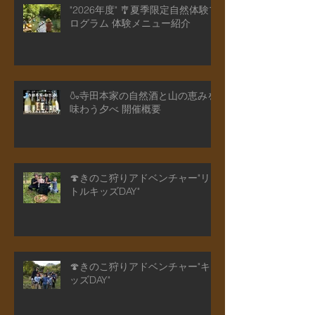
"2026年度" 🎐夏季限定自然体験プ
ログラム 体験メニュー紹介
🍶寺田本家の自然酒と山の恵みを
味わう夕べ 開催概要
🍄きのこ狩りアドベンチャー"リ
トルキッズDAY"