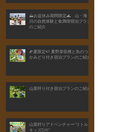
🍄きのこ狩りアドベンチャー"キ
ッズDAY"
⛰️お盆休み期間限定🌊 山・海・
川の自然体験と食満喫宿泊プラン
のご紹介
🌽夏限定🍉 夏野菜収穫と魚のつ
かみどり付き宿泊プランのご紹介
山菜狩り付き宿泊プランのご紹介