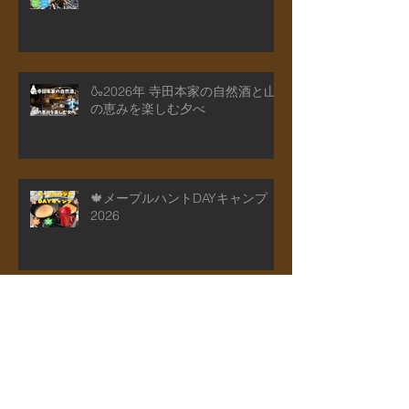
山菜狩りアドベンチャー"リトル
キッズDAY"
🍶2026年 寺田本家の自然酒と山
の恵みを楽しむ夕べ
🍁メープルハントDAYキャンプ
2026
アーカイブ