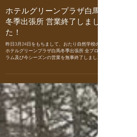
ホテルグリーンプラザ白馬
冬季出張所 営業終了しまし
た！
昨日3月24日をもちまして、おたり自然学校の
ホテルグリーンプラザ白馬冬季出張所 全プログ
ラム及び今シーズンの営業を無事終了しまし
た！ 年末から営業を開始し、気がつけば３ヶ
月。あっという間の時間でしたΣ（・□・；）
この冬の体験プログラムにご参加いただいたた
くさんのみなさま、...