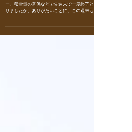
🍁メイプルハンティング 開
催期間を延長します🍁
昨年に引き続きご好評いただいたメイプルツア
ー。積雪量の関係などで先週末で一度終了とな
りましたが、ありがたいことに、この週末も開
催リクエストをいただきましたので、場所を変
えて延長開催します😃 開催場所はまだ雪がたっ
ぷり残るおたり自然学校グリーンシーズンの拠
点『石坂森林探険村...