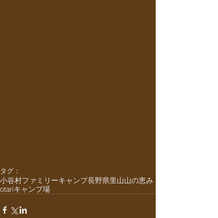
タグ：
小谷村
ファミリーキャンプ
長野県
里山
山の恵み
otari
キャンプ場