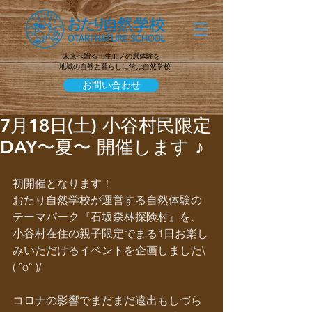
未来へ贈る一生モノの原体験を
地域の自然と暮らしに学ぶ自然学校
お問い合わせ
7月18日(土) 小谷村民限定
DAY〜夏〜 開催します ♪
初開催となります！
おたり自然学校が運営する自然体験の
テーマパーク『石坂森林探険村』を、
小谷村在住の親子限定でまる1日お楽し
みいただけるイベントを企画しました\
( ˆoˆ )/
コロナの影響でまだまだ遠出もしづら