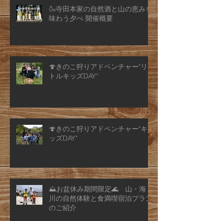
🍶寺田本家の自然酒と山の恵みを
味わう夕べ 開催概要
🍄きのこ狩りアドベンチャー"リ
トルキッズDAY"
🍄きのこ狩りアドベンチャー"キ
ッズDAY"
⛰️お盆休み期間限定🌊 山・海・
川の自然体験と食満喫宿泊プラン
のご紹介