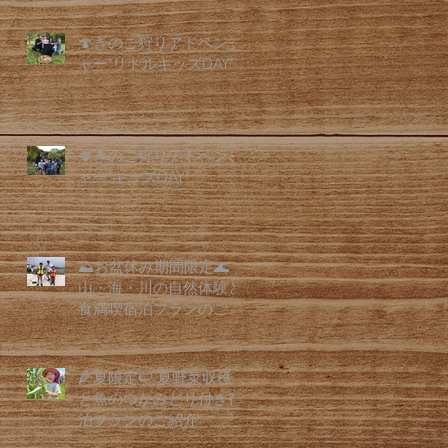
🍄きのこ狩りアドベンチ
ャー"リトルキッズDAY"
🍄きのこ狩りアドベンチ
ャー"キッズDAY"
⛰️お盆休み期間限定🌊
山・海・川の自然体験と
食満喫宿泊プランのご紹
介
🌽夏限定🍉 夏野菜収穫
と魚のつかみどり付き宿
泊プランのご紹介