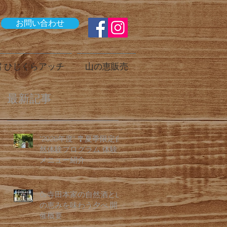
お問い合わせ
 ひじくらアッチ
山の恵販売
最新記事
"2026年度" 🎐夏季限定自
然体験プログラム 体験
メニュー紹介
🍶寺田本家の自然酒と山
の恵みを味わう夕べ 開
催概要