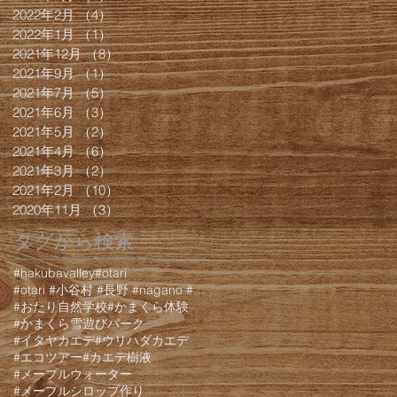
2022年2月
（4）
4件の記事
2022年1月
（1）
1件の記事
2021年12月
（8）
8件の記事
2021年9月
（1）
1件の記事
2021年7月
（5）
5件の記事
2021年6月
（3）
3件の記事
2021年5月
（2）
2件の記事
2021年4月
（6）
6件の記事
2021年3月
（2）
2件の記事
2021年2月
（10）
10件の記事
2020年11月
（3）
3件の記事
タグから検索
#hakubavalley
#otari
#otari #小谷村 #長野 #nagano #白馬 #hakuba #栂池 #栂池高原 #栂池高
#おたり自然学校
#かまくら体験
#かまくら雪遊びパーク
#イタヤカエデ
#ウリハダカエデ
#エコツアー
#カエデ樹液
#メープルウォーター
#メープルシロップ作り