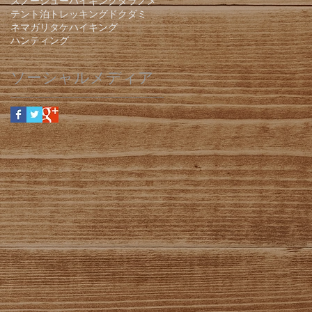
スノーシューハイキング
タラノメ
テント泊
トレッキング
ドクダミ
ネマガリタケ
ハイキング
ハンティング
ソーシャルメディア