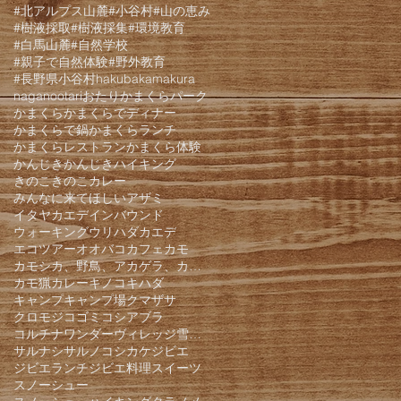
#北アルプス山麓
#小谷村
#山の恵み
#樹液採取
#樹液採集
#環境教育
#白馬山麓
#自然学校
#親子で自然体験
#野外教育
#長野県小谷村
hakuba
kamakura
nagano
otari
おたりかまくらパーク
かまくら
かまくらでディナー
かまくらで鍋
かまくらランチ
かまくらレストラン
かまくら体験
かんじき
かんじきハイキング
きのこ
きのこカレー
みんなに来てほしい
アザミ
イタヤカエデ
インバウンド
ウォーキング
ウリハダカエデ
エコツアー
オオバコ
カフェ
カモ
カモシカ、野鳥、アカゲラ、カケス、クモロジ、野生動物、かんじき、
カモ猟
カレー
キノコ
キハダ
キャンプ
キャンプ場
クマザサ
クロモジ
コゴミ
コシアブラ
コルチナワンダーヴィレッジ雪遊びパーク
サルナシ
サルノコシカケ
ジビエ
ジビエランチ
ジビエ料理
スイーツ
スノーシュー