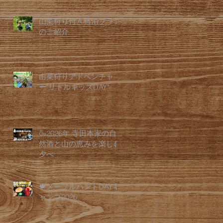
山菜狩り付き宿泊プラン
のご紹介
山菜狩りアドベンチャ
ー"リトルキッズDAY"
🍶2026年 寺田本家の自
然酒と山の恵みを楽しむ
夕べ
🍁メープルハントDAYキ
ャンプ2026