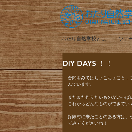
おたり自然学校とは
ツア
DIY DAYS ！！
合間をみてはちょこちょこと…
んでいます。
まだまだ作りたいものがいっぱ
これからどんなものができてい
探険村に来たことのある方は、
てみてくださいね！