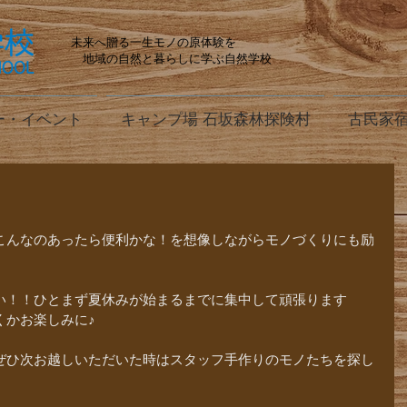
未来へ贈る一生モノの原体験を
地域の自然と暮らしに学ぶ自然学校
ー・イベント
キャンプ場 石坂森林探険村
古民家宿
こんなのあったら便利かな！を想像しながらモノづくりにも励
い！！ひとまず夏休みが始まるまでに集中して頑張ります
くかお楽しみに♪
ぜひ次お越しいただいた時はスタッフ手作りのモノたちを探し