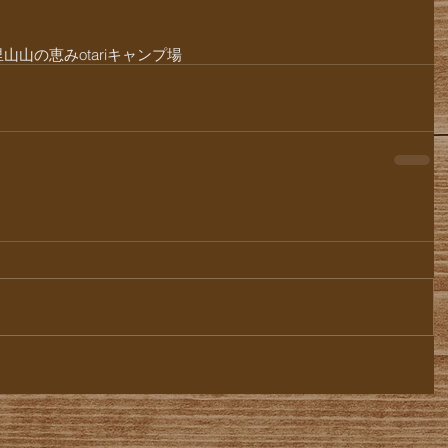
里山
山の恵み
otari
キャンプ場