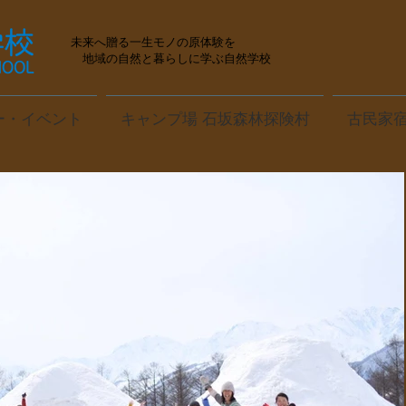
未来へ贈る一生モノの原体験を
地域の自然と暮らしに学ぶ自然学校
ー・イベント
キャンプ場 石坂森林探険村
古民家宿