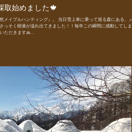
採取始めました🍁
然メイプルハンティング』。 当日雪上車に乗って巡る森にある、
さっそく樹液が溢れ出てきました！！毎年この瞬間に感動してしま
ただきます🙏...