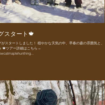
グスタート🍁
グがスタートしました！ 穏やかな天気の中、早春の森の雰囲気と、
 🍁ツアー詳細はこちら→
nowcatmaplehunthing...