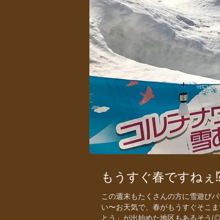
もうすぐ春ですねぇ⁉︎
この週末もたくさんの方に雪遊びパ
い〜お天気で、春がもうすぐそこま
とう」が出始めた地区もあるそう(◎_◎;