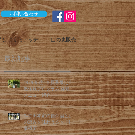
お問い合わせ
 ひじくらアッチ
山の恵販売
最新記事
"2026年度" 🎐夏季限定自
然体験プログラム 体験
メニュー紹介
🍶寺田本家の自然酒と山
の恵みを味わう夕べ 開
催概要