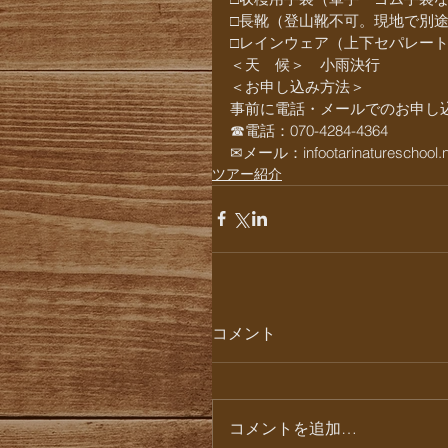
□長靴（登山靴不可。現地で別途
□レインウェア（上下セパレー
＜天　候＞　小雨決行
＜お申し込み方法＞
事前に電話・メールでのお申し
☎︎電話：070-4284-4364
✉︎メール：infootarinatureschool.n
ツアー紹介
コメント
コメントを追加…