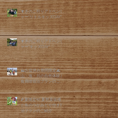
🍄きのこ狩りアドベンチ
ャー"リトルキッズDAY"
🍄きのこ狩りアドベンチ
ャー"キッズDAY"
⛰️お盆休み期間限定🌊
山・海・川の自然体験と
食満喫宿泊プランのご紹
介
🌽夏限定🍉 夏野菜収穫
と魚のつかみどり付き宿
泊プランのご紹介