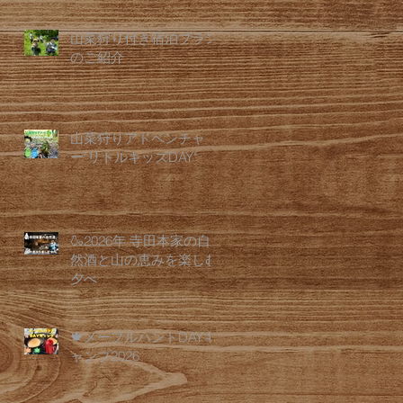
山菜狩り付き宿泊プラン
のご紹介
山菜狩りアドベンチャ
ー"リトルキッズDAY"
🍶2026年 寺田本家の自
然酒と山の恵みを楽しむ
夕べ
🍁メープルハントDAYキ
ャンプ2026