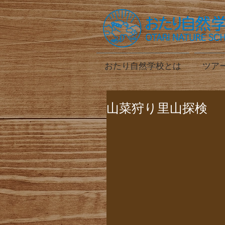
おたり自然学校とは
ツア
山菜狩り里山探検