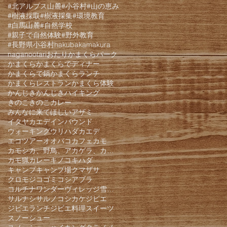
#北アルプス山麓
#小谷村
#山の恵み
#樹液採取
#樹液採集
#環境教育
#白馬山麓
#自然学校
#親子で自然体験
#野外教育
#長野県小谷村
hakuba
kamakura
nagano
otari
おたりかまくらパーク
かまくら
かまくらでディナー
かまくらで鍋
かまくらランチ
かまくらレストラン
かまくら体験
かんじき
かんじきハイキング
きのこ
きのこカレー
みんなに来てほしい
アザミ
イタヤカエデ
インバウンド
ウォーキング
ウリハダカエデ
エコツアー
オオバコ
カフェ
カモ
カモシカ、野鳥、アカゲラ、カケス、クモロジ、野生動物、かんじき、
カモ猟
カレー
キノコ
キハダ
キャンプ
キャンプ場
クマザサ
クロモジ
コゴミ
コシアブラ
コルチナワンダーヴィレッジ雪遊びパーク
サルナシ
サルノコシカケ
ジビエ
ジビエランチ
ジビエ料理
スイーツ
スノーシュー