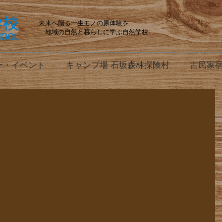
未来へ贈る一生モノの原体験を
地域の自然と暮らしに学ぶ自然学校
ー・イベント
キャンプ場 石坂森林探険村
古民家宿