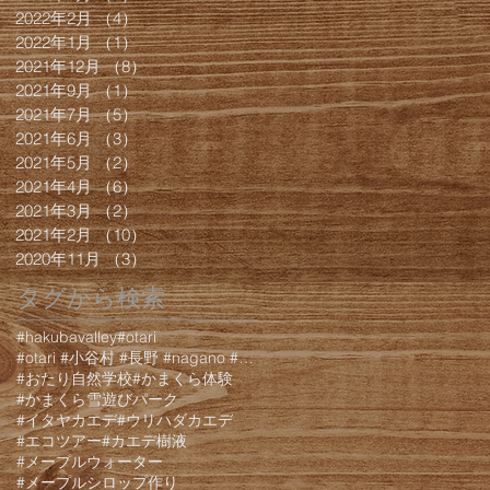
2022年2月
（4）
4件の記事
2022年1月
（1）
1件の記事
2021年12月
（8）
8件の記事
2021年9月
（1）
1件の記事
2021年7月
（5）
5件の記事
2021年6月
（3）
3件の記事
2021年5月
（2）
2件の記事
2021年4月
（6）
6件の記事
2021年3月
（2）
2件の記事
2021年2月
（10）
10件の記事
2020年11月
（3）
3件の記事
タグから検索
#hakubavalley
#otari
#otari #小谷村 #長野 #nagano #白馬 #hakuba #栂池 #栂池高原 #栂池高
#おたり自然学校
#かまくら体験
#かまくら雪遊びパーク
#イタヤカエデ
#ウリハダカエデ
#エコツアー
#カエデ樹液
#メープルウォーター
#メープルシロップ作り