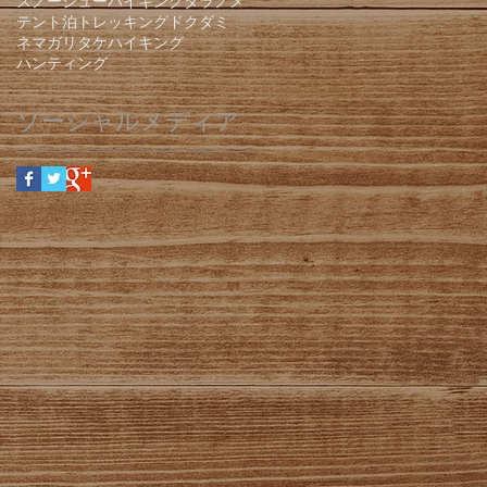
スノーシューハイキング
タラノメ
テント泊
トレッキング
ドクダミ
ネマガリタケ
ハイキング
ハンティング
ソーシャルメディア