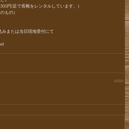
300円/足で長靴をレンタルしています。）　
トのもの）
込みまたは当日現地受付にて
et