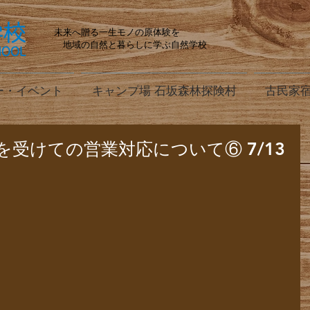
未来へ贈る一生モノの原体験を
地域の自然と暮らしに学ぶ自然学校
ー・イベント
キャンプ場 石坂森林探険村
古民家宿
受けての営業対応について⑥ 7/13