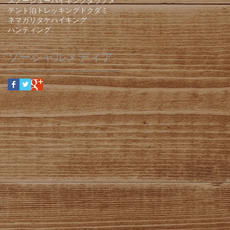
スノーシューハイキング
タラノメ
テント泊
トレッキング
ドクダミ
ネマガリタケ
ハイキング
ハンティング
ソーシャルメディア