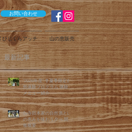
お問い合わせ
 ひじくらアッチ
山の恵販売
最新記事
"2026年度" 🎐夏季限定自
然体験プログラム 体験
メニュー紹介
🍶寺田本家の自然酒と山
の恵みを味わう夕べ 開
催概要