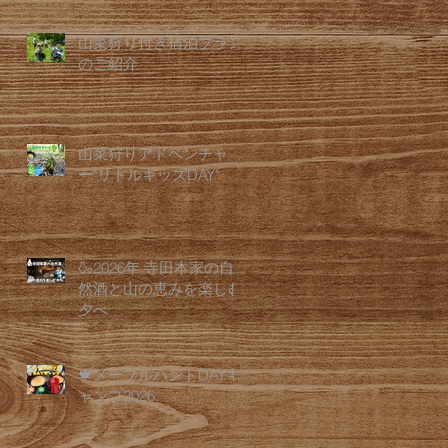
山菜狩り付き宿泊プラン
のご紹介
山菜狩りアドベンチャ
ー"リトルキッズDAY"
🍶2026年 寺田本家の自
然酒と山の恵みを楽しむ
夕べ
🍁メープルハントDAYキ
ャンプ2026