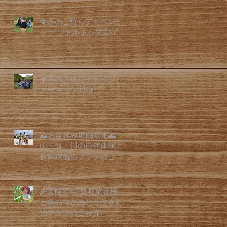
🍄きのこ狩りアドベンチ
ャー"リトルキッズDAY"
🍄きのこ狩りアドベンチ
ャー"キッズDAY"
⛰️お盆休み期間限定🌊
山・海・川の自然体験と
食満喫宿泊プランのご紹
介
🌽夏限定🍉 夏野菜収穫
と魚のつかみどり付き宿
泊プランのご紹介