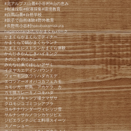
#北アルプス山麓
#小谷村
#山の恵み
#樹液採取
#樹液採集
#環境教育
#白馬山麓
#自然学校
#親子で自然体験
#野外教育
#長野県小谷村
hakuba
kamakura
nagano
otari
おたりかまくらパーク
かまくら
かまくらでディナー
かまくらで鍋
かまくらランチ
かまくらレストラン
かまくら体験
かんじき
かんじきハイキング
きのこ
きのこカレー
みんなに来てほしい
アザミ
イタヤカエデ
インバウンド
ウォーキング
ウリハダカエデ
エコツアー
オオバコ
カフェ
カモ
カモシカ、野鳥、アカゲラ、カケス、クモロジ、野生動物、かんじき、
カモ猟
カレー
キノコ
キハダ
キャンプ
キャンプ場
クマザサ
クロモジ
コゴミ
コシアブラ
コルチナワンダーヴィレッジ雪遊びパーク
サルナシ
サルノコシカケ
ジビエ
ジビエランチ
ジビエ料理
スイーツ
スノーシュー