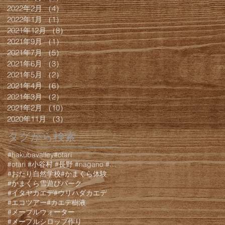
2022年2月
（4）
4件の記事
2022年1月
（1）
1件の記事
2021年12月
（8）
8件の記事
2021年9月
（1）
1件の記事
2021年7月
（5）
5件の記事
2021年6月
（3）
3件の記事
2021年5月
（2）
2件の記事
2021年4月
（6）
6件の記事
2021年3月
（2）
2件の記事
2021年2月
（10）
10件の記事
2020年11月
（3）
3件の記事
タグから検索
#hakubavalley
#otari
#otari #小谷村 #長野 #nagano #白馬 #hakuba #栂池 #栂池高原 #栂池高
#おたり自然学校
#かまくら体験
#かまくら雪遊びパーク
#イタヤカエデ
#ウリハダカエデ
#エコツアー
#カエデ樹液
#メープルウォーター
#メープルシロップ作り