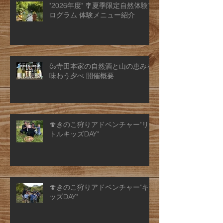
"2026年度" 🎐夏季限定自然体験プ
ログラム 体験メニュー紹介
🍶寺田本家の自然酒と山の恵みを
味わう夕べ 開催概要
🍄きのこ狩りアドベンチャー"リ
トルキッズDAY"
🍄きのこ狩りアドベンチャー"キ
ッズDAY"