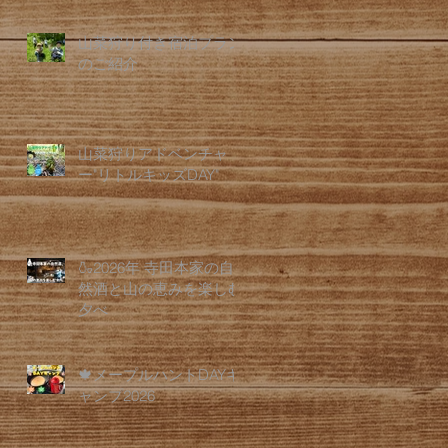
山菜狩り付き宿泊プラン
のご紹介
山菜狩りアドベンチャ
ー"リトルキッズDAY"
🍶2026年 寺田本家の自
然酒と山の恵みを楽しむ
夕べ
🍁メープルハントDAYキ
ャンプ2026