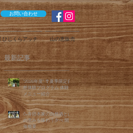
お問い合わせ
 ひじくらアッチ
山の恵販売
最新記事
"2026年度" 🎐夏季限定自
然体験プログラム 体験
メニュー紹介
🍶寺田本家の自然酒と山
の恵みを味わう夕べ 開
催概要