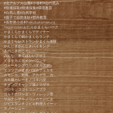
#北アルプス山麓
#小谷村
#山の恵み
#樹液採取
#樹液採集
#環境教育
#白馬山麓
#自然学校
#親子で自然体験
#野外教育
#長野県小谷村
hakuba
kamakura
nagano
otari
おたりかまくらパーク
かまくら
かまくらでディナー
かまくらで鍋
かまくらランチ
かまくらレストラン
かまくら体験
かんじき
かんじきハイキング
きのこ
きのこカレー
みんなに来てほしい
アザミ
イタヤカエデ
インバウンド
ウォーキング
ウリハダカエデ
エコツアー
オオバコ
カフェ
カモ
カモシカ、野鳥、アカゲラ、カケス、クモロジ、野生動物、かんじき、
カモ猟
カレー
キノコ
キハダ
キャンプ
キャンプ場
クマザサ
クロモジ
コゴミ
コシアブラ
コルチナワンダーヴィレッジ雪遊びパーク
サルナシ
サルノコシカケ
ジビエ
ジビエランチ
ジビエ料理
スイーツ
スノーシュー