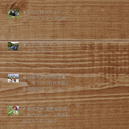
🍄きのこ狩りアドベンチ
ャー"リトルキッズDAY"
🍄きのこ狩りアドベンチ
ャー"キッズDAY"
⛰️お盆休み期間限定🌊
山・海・川の自然体験と
食満喫宿泊プランのご紹
介
🌽夏限定🍉 夏野菜収穫
と魚のつかみどり付き宿
泊プランのご紹介