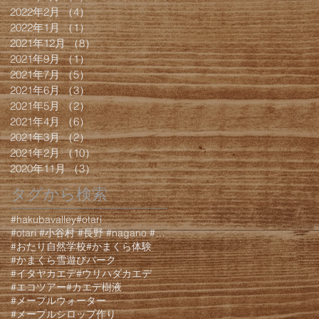
2022年2月
（4）
4件の記事
2022年1月
（1）
1件の記事
2021年12月
（8）
8件の記事
2021年9月
（1）
1件の記事
2021年7月
（5）
5件の記事
2021年6月
（3）
3件の記事
2021年5月
（2）
2件の記事
2021年4月
（6）
6件の記事
2021年3月
（2）
2件の記事
2021年2月
（10）
10件の記事
2020年11月
（3）
3件の記事
タグから検索
#hakubavalley
#otari
#otari #小谷村 #長野 #nagano #白馬 #hakuba #栂池 #栂池高原 #栂池高
#おたり自然学校
#かまくら体験
#かまくら雪遊びパーク
#イタヤカエデ
#ウリハダカエデ
#エコツアー
#カエデ樹液
#メープルウォーター
#メープルシロップ作り