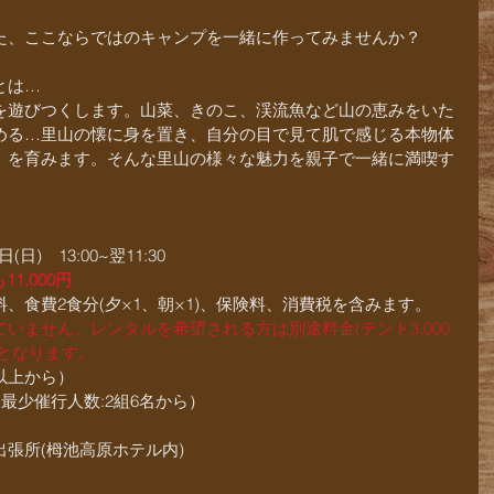
た、ここならではのキャンプを一緒に作ってみませんか？
とは…
を遊びつくします。山菜、きのこ、渓流魚など山の恵みをいた
める…里山の懐に身を置き、自分の目で見て肌で感じる本物体
」を育みます。そんな里山の様々な魅力を親子で一緒に満喫す
日(日)　13:00~翌11:30
11,000円
、食費2食分(夕×1、朝×1)、保険料、消費税を含みます。
いません。レンタルを希望される方は別途料金(テント3,000
必要となります。
以上から）
最少催行人数:2組6名から）
張所(栂池高原ホテル内)