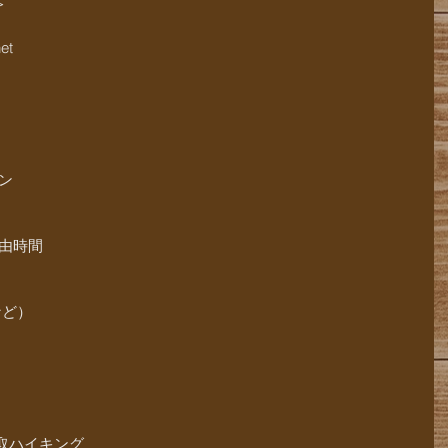
＞
et
ョン
自由時間
など）
採取ハイキング