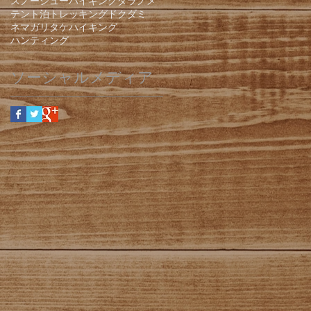
スノーシューハイキング
タラノメ
テント泊
トレッキング
ドクダミ
ネマガリタケ
ハイキング
ハンティング
ソーシャルメディア