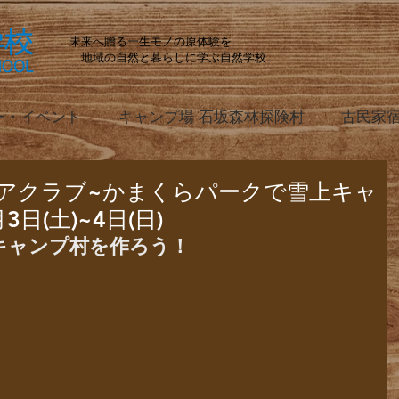
未来へ贈る一生モノの原体験を
地域の自然と暮らしに学ぶ自然学校
ー・イベント
キャンプ場 石坂森林探険村
古民家宿
アクラブ~かまくらパークで雪上キャ
3日(土)~4日(日)
キャンプ村を作ろう！