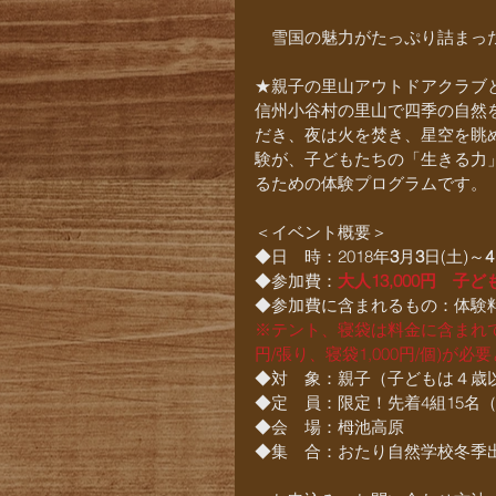
　雪国の魅力がたっぷり詰まっ
★親子の里山アウトドアクラブ
信州小谷村の里山で四季の自然
だき、夜は火を焚き、星空を眺
験が、子どもたちの「生きる力
るための体験プログラムです。
＜イベント概要＞
◆日　時：2018年
3
月
3
日(土)～
4
◆参加費：
大人13,000円　子ども
◆参加費に含まれるもの：体験料
※テント、寝袋は料金に含まれて
円/張り、寝袋1,000円/個)が
◆対　象：親子（子どもは４歳
◆定　員：限定！先着4組15名（
◆会　場：栂池高原
◆集　合：おたり自然学校冬季出