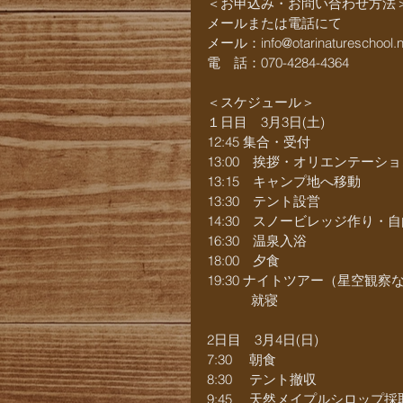
＜お申込み・お問い合わせ方法
メールまたは電話にて
メール：info@otarinatureschool.n
電　話：070-4284-4364
＜スケジュール＞
１日目　3月3日(土)
12:45 集合・受付
13:00　挨拶・オリエンテーシ
13:15　キャンプ地へ移動
13:30　テント設営
14:30　スノービレッジ作り・
16:30　温泉入浴
18:00　夕食
19:30 ナイトツアー（星空観察
　　　 就寝
2日目　3月4日(日)
7:30　 朝食
8:30　 テント撤収
9:45　 天然メイプルシロップ