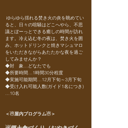
 ゆらゆら揺れる焚き火の炎を眺めてい
ると、日々の喧騒はどこへやら、不思
議とぼーっとできる癒しの時間が訪れ
ます。冷え込む冬の夜は、焚き火を囲
み、ホットドリンクと焼きマシュマロ
をいただきながらあたたかな夜を過ご
してみませんか？
◆対　象…どなたでも
◆所要時間…1時間30分程度
◆実施可能期間…12月下旬～3月下旬
◆受け入れ可能人数(ガイド1名につき)
…10名
＜☃屋内プログラム☃＞