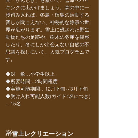
具「かんじき」を履いて、雪原へハイ
キングに出かけましょう。森の中に一
歩踏み入れば、冬鳥・留鳥の活動する
音しか聞こえない、神秘的な静寂の世
界が広がります。雪上に残された野生
動物たちの足跡や、樹木の冬芽を観察
したり、冬にしか出会えない自然の不
思議を探しにいく、人気プログラムで
す。
◆対　象…小学生以上
◆所要時間…2時間程度
◆実施可能期間…12月下旬～3月下旬
◆受け入れ可能人数(ガイド1名につき)
…15名
☃雪上レクリエーション