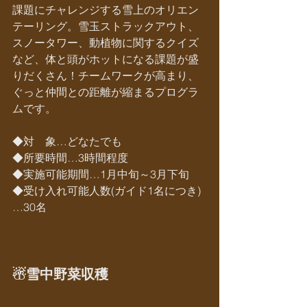
課題にチャレンジする雪上のオリエン
テーリング。雪玉ストラックアウト、
スノータワー、動植物に関するクイズ
など、体と頭がホットになる課題が盛
りだくさん！チームワークが高まり、
ぐっと仲間との距離が縮まるプログラ
ムです。
◆対　象…どなたでも
◆所要時間…3時間程度
◆実施可能期間…1月中旬～3月下旬
◆受け入れ可能人数(ガイド1名につき)
…30名
☃雪中野菜収穫