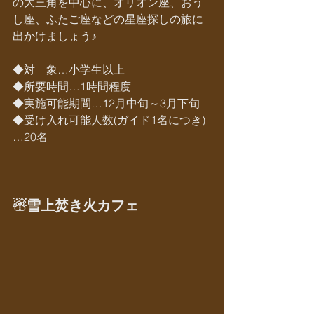
の大三角を中心に、オリオン座、おう
し座、ふたご座などの星座探しの旅に
出かけましょう♪
◆対　象…小学生以上
◆所要時間…1時間程度
◆実施可能期間…12月中旬～3月下旬
◆受け入れ可能人数(ガイド1名につき)
…20名
☃雪上焚き火カフェ