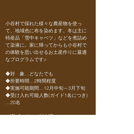
​小谷村で採れた様々な農産物を使っ
て、地域色に布を染めます。冬は主に
特産品「雪中キャベツ」などを煮詰め
て染液に。家に帰ってからも小谷村で
の体験を思い出せるお土産作りに最適
なプログラムです♪
◆対　象…どなたでも
◆所要時間…2時間程度
◆実施可能期間…12月中旬～3月下旬
◆受け入れ可能人数(ガイド1名につき)
…20名
＜☃プログラム料金☃＞
料金については直接ご確認ください。