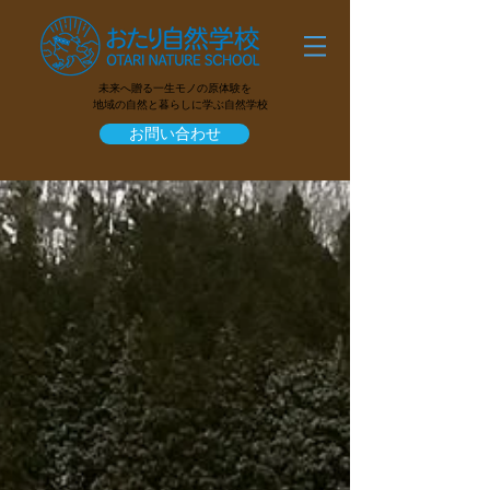
未来へ贈る一生モノの原体験を
地域の自然と暮らしに学ぶ自然学校
お問い合わせ