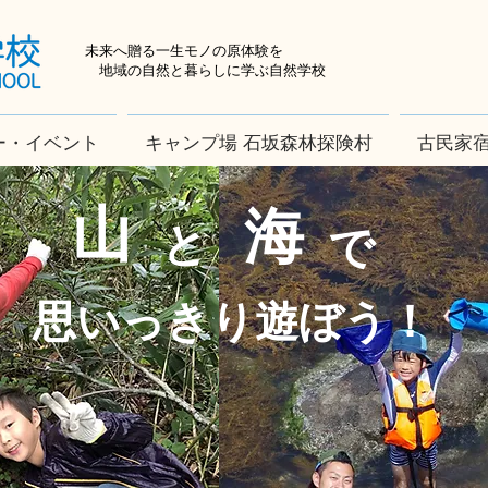
未来へ贈る一生モノの原体験を
地域の自然と暮らしに学ぶ自然学校
ー・イベント
キャンプ場 石坂森林探険村
古民家宿
​山
海
と
で
思いっきり遊ぼう！