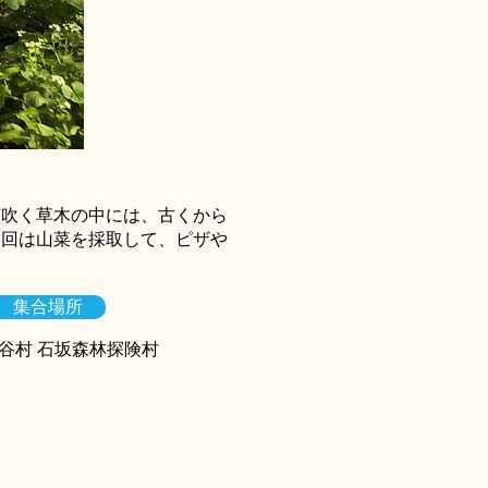
芽吹く草木の中には、古くから
今回は山菜を採取して、ピザや
集合場所
谷村 石坂森林探険村