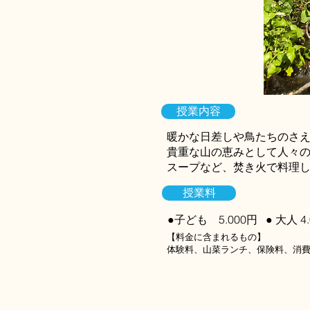
授業内容
暖かな日差しや鳥たちのさ
貴重な山の恵みとして人々
スープなど、焚き火で料理
授業料
●子ども 5.000円 ● 大人 4.
​【料金に含まれるもの】
​体験料、山菜ランチ、保険料、消