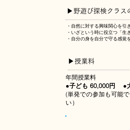
▶︎野遊び探検クラス
・自然に対する興味関心を引
・いざという時に役立つ「生
・自分の身を自分で守る感覚
▶︎授業
料
年間授業料
●子ども 60,000円 ●大
(単発での参加も可能
い）