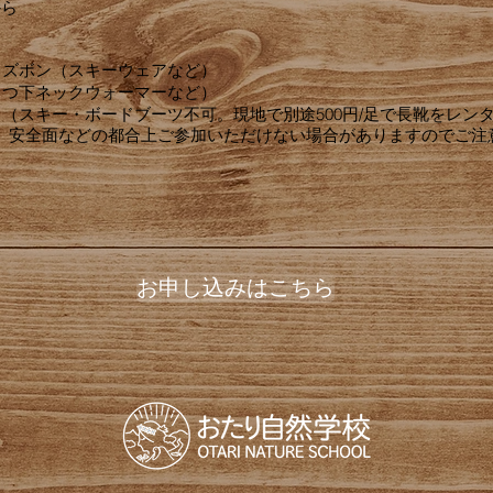
から
、ズボン（スキーウェアなど）
くつ下ネックウォーマーなど）
（スキー・ボードブーツ不可。現地で別途500円/足で長靴をレン
、安全面などの都合上ご参加いただけない場合がありますのでご注
お申し込みはこちら