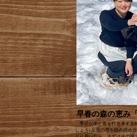
早春の森の恵み
季節が冬と春を行き来する約
しょう♪足元の雪を踏み締め
どり着いたら、まずはその場