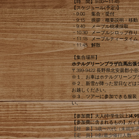
【時 間】9:00〜11:45
【スケジュール(予定)】
・9:00 集合・受付
・9:15 挨拶・概要説明・移動
・9:40 メープル樹液採取
・10:30
メープルシロップ作り
・11:15 メープルティータイム
・11:45 解散
【集合場所】
ホテルグリーンプラザ白馬出張
〒399-9422 ​長野県北安曇郡小谷
※１、お車はホテルグリーンプ
※２、新雪が降った翌日などは
お越しください。
※３、ツアーに参加できる服装
い。
【参加費】
大人(中学生以上)
4
,9
【参加費に含まれるもの】ガイ
【対 象】3歳〜70代​（未就学
【定 員】9名(最少催行人数：2