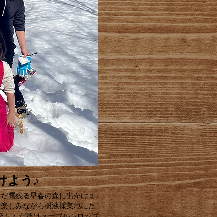
けよう♪
まだ雪残る早春の森に出かけま
を楽しみながら樹液採集地にた
楽しんだ後はメープルシロップ