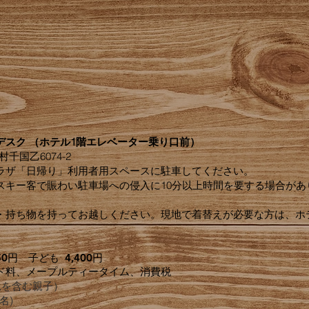
デスク （ホテル1階エレベーター乗り口前）
村千国乙6074-2
ラザ「日帰り」利用者用スペースに駐車してください。
スキー客で賑わい駐車場への侵入に10分以上時間を要する場合があ
・持ち物を持ってお越しください。現地で着替えが必要な方は、ホ
50
円 子ども 4,400円
ド料、メープルティータイム、消費税
児を含む親子）
名)