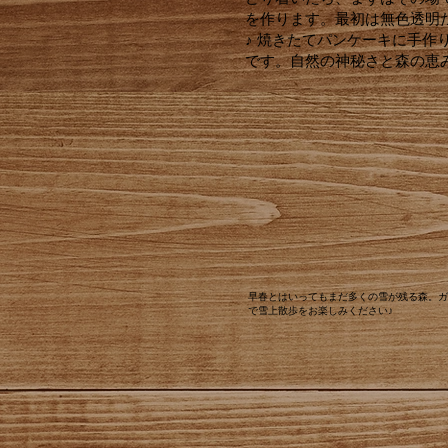
を作ります。最初は無色透明
♪ 焼きたてパンケーキに手
です。自然の神秘さと森の恵
​早春とはいってもまだ多くの雪が残る森。
で雪上散歩をお楽しみください♪