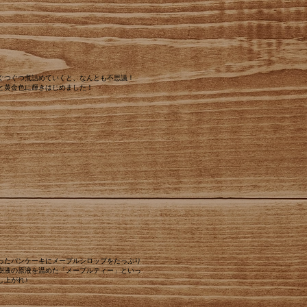
くぐつぐつ煮詰めていくと、なんとも不思議！
と黄金色に輝きはじめました！
ったパンケーキにメープルシロップをたっぷり
樹液の原液を温めた「メープルティー」といっ
し上がれ♪