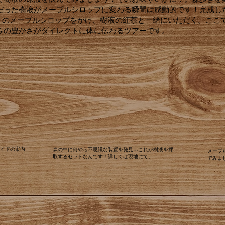
だった樹液がメープルシロップに変わる瞬間は感動的です！完成し
作りのメープルシロップをかけ、樹液の紅茶と一緒にいただく。ここ
みの豊かさがダイレクトに体に伝わるツアーです。
ガイドの案内
森の中に何やら不思議な装置を発見…これが樹液を採
メープ
取するセットなんです！詳しくは現地にて。
でみま