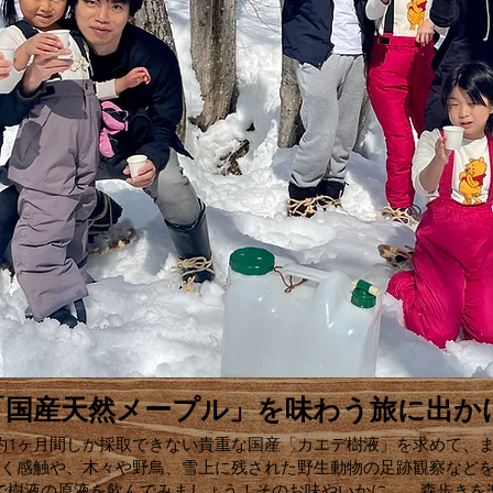
「国産天然メープル」を味わう旅に出か
1ヶ月間しか採取できない貴重な国産「カエデ樹液」を求めて、
歩く感触や、木々や野鳥、雪上に残された野生動物の足跡観察など
で樹液の原液を飲んでみましょう！そのお味やいかに…。森歩きを