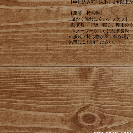
【申し込み可能人数】2名以上
【服装・持ち物】
□温かく濡れにくいジャケット
□防寒具（手袋、帽子、厚手の
□スノーブーツまたは防寒長靴 
※服装・持ち物が不十分な場合
気軽にご相談ください。