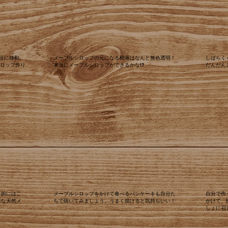
施設に移動。
​メープルシロップの元になる樹液はなんと
無色透明！
​しばら
ロップ作り
本当にメープルシロップができるかな!?
だんだん
終的にはこ
メープルシロップをかけて食べるパンケーキも自分た
自分で作
重な天然メ
ちで焼いてみましょう。うまく焼けると気持ちいい！
かけて、
しょに召