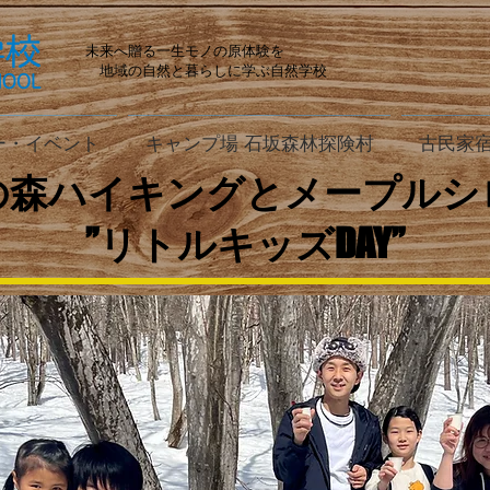
未来へ贈る一生モノの原体験を
地域の自然と暮らしに学ぶ自然学校
ー・イベント
キャンプ場 石坂森林探険村
古民家宿
の森ハイキングとメープルシ
​”リトルキッズDAY”