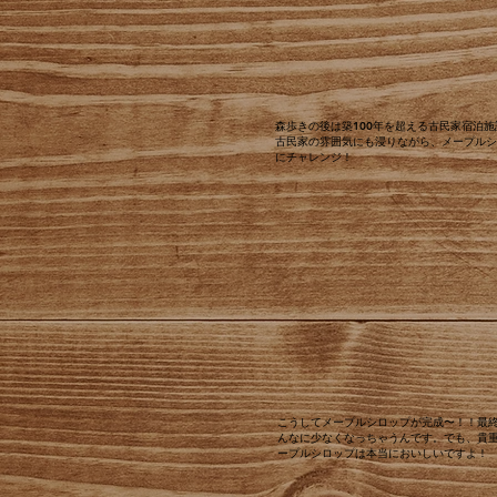
​森歩きの後は築100年を超える古民家宿泊
古民家の雰囲気にも浸りながら、メープルシ
にチャレンジ！
こうしてメープルシロップが完成〜！！最
んなに少なくなっちゃうんです。でも、貴
ープルシロップは本当においしいですよ！