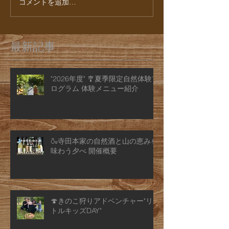
コメントを追加…
最新記事
"2026年度" 🎐夏季限定自然体験プ
ログラム 体験メニュー紹介
🍶寺田本家の自然酒と山の恵みを
味わう夕べ 開催概要
🍄きのこ狩りアドベンチャー"リ
トルキッズDAY"