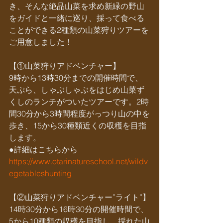
き、そんな絶品山菜を求め新緑の野山
をガイドと一緒に巡り、採って食べる
ことができる2種類の山菜狩りツアーを
ご用意しました！
【①山菜狩りアドベンチャー】
9時から13時30分までの開催時間で、
天ぷら、しゃぶしゃぶをはじめ山菜ず
くしのランチがついたツアーです。2時
間30分から3時間程度がっつり山の中を
歩き、15から30種類近くの収穫を目指
します。
●詳細はこちらから
https://www.otarinatureschool.net/wildv
egetableshunting
【②山菜狩りアドベンチャー”ライト”】
14時30分から16時30分の開催時間で、
5から10種類の収穫を目指し、採れた山