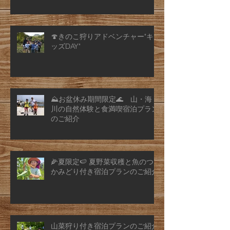
🍄きのこ狩りアドベンチャー"キ
ッズDAY"
⛰️お盆休み期間限定🌊 山・海・
川の自然体験と食満喫宿泊プラン
のご紹介
🌽夏限定🍉 夏野菜収穫と魚のつ
かみどり付き宿泊プランのご紹介
山菜狩り付き宿泊プランのご紹介