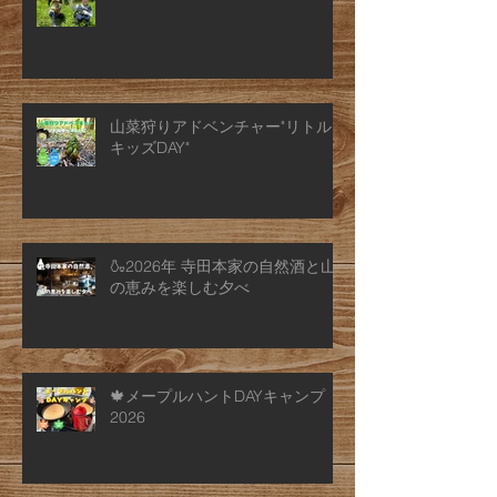
山菜狩りアドベンチャー"リトル
キッズDAY"
🍶2026年 寺田本家の自然酒と山
の恵みを楽しむ夕べ
🍁メープルハントDAYキャンプ
2026