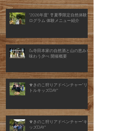
"2026年度" 🎐夏季限定自然体験プ
ログラム 体験メニュー紹介
🍶寺田本家の自然酒と山の恵みを
味わう夕べ 開催概要
🍄きのこ狩りアドベンチャー"リ
トルキッズDAY"
🍄きのこ狩りアドベンチャー"キ
ッズDAY"