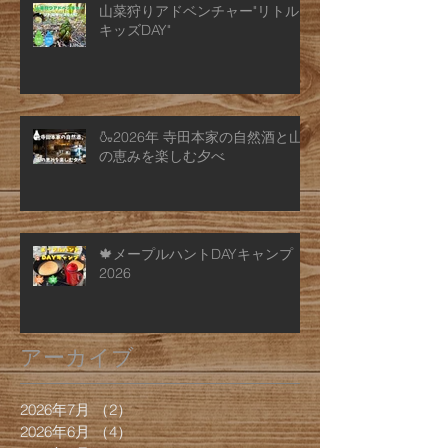
山菜狩りアドベンチャー"リトル
キッズDAY"
🍶2026年 寺田本家の自然酒と山
の恵みを楽しむ夕べ
🍁メープルハントDAYキャンプ
2026
アーカイブ
2026年7月
（2）
2件の記事
2026年6月
（4）
4件の記事